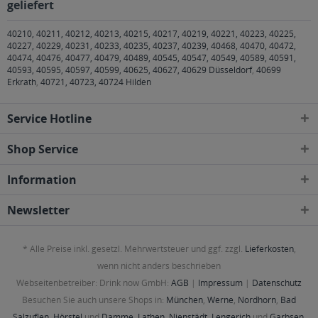
geliefert
40210, 40211, 40212, 40213, 40215, 40217, 40219, 40221, 40223, 40225,
40227, 40229, 40231, 40233, 40235, 40237, 40239, 40468, 40470, 40472,
40474, 40476, 40477, 40479, 40489, 40545, 40547, 40549, 40589, 40591,
40593, 40595, 40597, 40599, 40625, 40627, 40629 Düsseldorf
,
40699
Erkrath
,
40721, 40723, 40724 Hilden
Service Hotline
Shop Service
Information
Newsletter
* Alle Preise inkl. gesetzl. Mehrwertsteuer und ggf. zzgl.
Lieferkosten
,
wenn nicht anders beschrieben
Webseitenbetreiber: Drink now GmbH:
AGB
|
Impressum
|
Datenschutz
Besuchen Sie auch unsere Shops in:
München
,
Werne
,
Nordhorn
,
Bad
Salzuflen
,
Hörstel
und
Damme
,
Lathen
,
Nienstädt
,
Lengerich
und
Garbsen
,