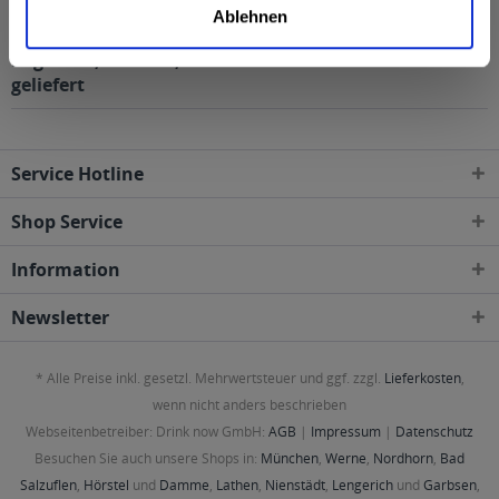
Ablehnen
Lahnsteiner Radler 24 x 0,33l wird in den folgenden
Regionen, Städten, Orten und Postleitzahl-Gebieten
geliefert
Service Hotline
Shop Service
Information
Newsletter
* Alle Preise inkl. gesetzl. Mehrwertsteuer und ggf. zzgl.
Lieferkosten
,
wenn nicht anders beschrieben
Webseitenbetreiber: Drink now GmbH:
AGB
|
Impressum
|
Datenschutz
Besuchen Sie auch unsere Shops in:
München
,
Werne
,
Nordhorn
,
Bad
Salzuflen
,
Hörstel
und
Damme
,
Lathen
,
Nienstädt
,
Lengerich
und
Garbsen
,