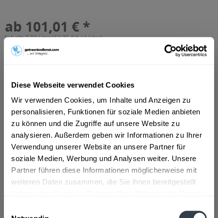
ab 101,01 € *
Inhalt:
7.92 Liter (12,75 € * / 1 Liter)
inkl. MwSt.
ggf. zzgl. Erschwerniszuschlag
Vorrätig
MEHRWEG
Diese Webseite verwendet Cookies
+3,42 € Pfand
Wir verwenden Cookies, um Inhalte und Anzeigen zu
In den
Warenkorb
personalisieren, Funktionen für soziale Medien anbieten
zu können und die Zugriffe auf unsere Website zu
Artikel-Nr.:
29004
analysieren. Außerdem geben wir Informationen zu Ihrer
Verfügbar in:
Verwendung unserer Website an unsere Partner für
soziale Medien, Werbung und Analysen weiter. Unsere
Beschreibung
Partner führen diese Informationen möglicherweise mit
mehr
weiteren Daten zusammen, die Sie ihnen bereitgestellt
"Lahnsteiner Radler 24 x 0,33l"
haben oder die sie im Rahmen Ihrer Nutzung der Dienste
gesammelt haben.
Einwilligungsauswahl