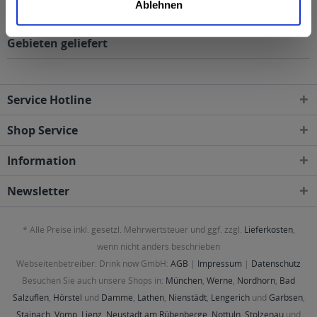
Ablehnen
Pöllinger Radler Naturtrüb 20 x 0,5l wird in den
folgenden Regionen, Städten, Orten und Postleitzahl-
Gebieten geliefert
Service Hotline
Shop Service
Information
Newsletter
* Alle Preise inkl. gesetzl. Mehrwertsteuer und ggf. zzgl.
Lieferkosten
,
wenn nicht anders beschrieben
Webseitenbetreiber: Drink now GmbH:
AGB
|
Impressum
|
Datenschutz
Besuchen Sie auch unsere Shops in:
München
,
Werne
,
Nordhorn
,
Bad
Salzuflen
,
Hörstel
und
Damme
,
Lathen
,
Nienstädt
,
Lengerich
und
Garbsen
,
Stainach
,
Vomp
,
Lienz
,
Neustadt am Rübenberge
,
Nottuln
,
Stolzenau
und