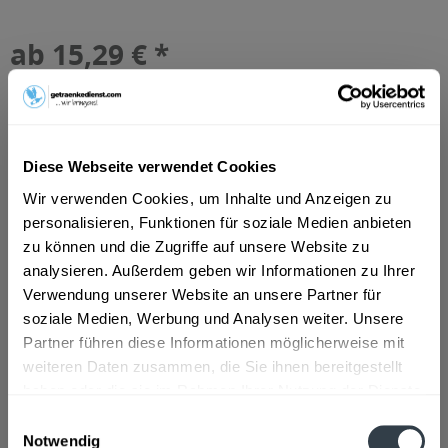
ab 15,29 € *
Inhalt:
10 Liter (1,53 € * / 1 Liter)
inkl. MwSt.
ggf. zzgl. Erschwerniszuschlag
Vorrätig
MEHRWEG
Diese Webseite verwendet Cookies
+3,10 € Pfand
Wir verwenden Cookies, um Inhalte und Anzeigen zu
personalisieren, Funktionen für soziale Medien anbieten
In den
Warenkorb
zu können und die Zugriffe auf unsere Website zu
analysieren. Außerdem geben wir Informationen zu Ihrer
Artikel-Nr.:
31447
Verwendung unserer Website an unsere Partner für
Verfügbar in:
soziale Medien, Werbung und Analysen weiter. Unsere
Beschreibung
Partner führen diese Informationen möglicherweise mit
mehr
weiteren Daten zusammen, die Sie ihnen bereitgestellt
haben oder die sie im Rahmen Ihrer Nutzung der Dienste
"Pöllinger Radler Naturtrüb 20 x 0,5l"
gesammelt haben.
Einwilligungsauswahl
Flaschengröße:
0,5 l
Notwendig