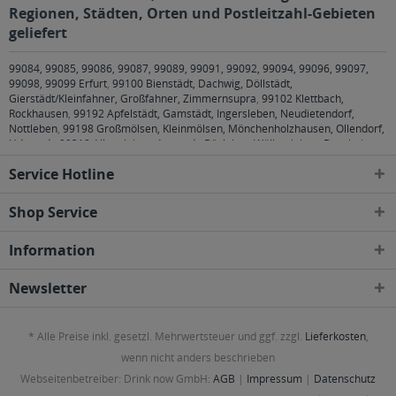
Regionen, Städten, Orten und Postleitzahl-Gebieten
geliefert
99084, 99085, 99086, 99087, 99089, 99091, 99092, 99094, 99096, 99097,
99098, 99099 Erfurt
,
99100 Bienstädt, Dachwig, Döllstädt,
Gierstädt/Kleinfahner, Großfahner, Zimmernsupra
,
99102 Klettbach,
Rockhausen
,
99192 Apfelstädt, Gamstädt, Ingersleben, Neudietendorf,
Nottleben
,
99198 Großmölsen, Kleinmölsen, Mönchenholzhausen, Ollendorf,
Udestedt
,
99310 Alkersleben, Arnstadt, Bösleben-Wüllersleben, Dornheim,
Osthausen-Wülfershausen, Wachsenburggemeinde, Wipfratal, Witzleben
,
Service Hotline
99334 Elleben, Elxleben, Ichtershausen, Kirchheim
,
99423, 99425, 99427
Weimar
,
99428 Bechstedtstraß, Daasdorf am Berge, Hopfgarten, Isseroda,
Niederzimmern, Nohra, Ottstedt am Berge, Utzberg
,
99441 Döbritschen,
Shop Service
Frankendorf, Großschwabhausen, Hammerstedt, Hohlstedt, Kiliansroda,
Kleinschwabhausen, Kromsdorf, Lehnstedt, Magdala, Mechelroda, Mellingen,
Information
Umpferstedt
,
99867 Gotha
,
99869 Ballstädt, Brüheim, Bufleben, Ebenheim,
Emleben, Eschenbergen, Friedrichswerth, Friemar, Goldbach, Grabsleben,
Günthersleben, Haina, Hochheim, Molschleben, Mühlberg, Pferdingsleben,
Newsletter
Remstädt, Schwabhaus
,
99885 Luisenthal, Ohrdruf, Wölfis
,
99887
Georgenthal, Gräfenhain, Herrenhof, Hohenkirchen, Petriroda
,
99947 Bad
Langensalza, Behringen, Bothenheilingen, Issersheilingen, Kirchheilingen,
* Alle Preise inkl. gesetzl. Mehrwertsteuer und ggf. zzgl.
Lieferkosten
,
Kleinwelsbach, Mülverstedt, Neunheilingen, Schönstedt, Sundhausen,
Tottleben, Weberstedt
wenn nicht anders beschrieben
Webseitenbetreiber: Drink now GmbH:
AGB
|
Impressum
|
Datenschutz