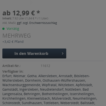
ab 12,99 € *
Inhalt:
7.92 Liter (1,64 € * / 1 Liter)
inkl. MwSt.
ggf. zzgl. Erschwerniszuschlag
Vorrätig
MEHRWEG
+3,42 € Pfand
In den
Warenkorb
Artikel-Nr.:
11612
Verfügbar in:
Erfurt
,
Weimar
,
Gotha
,
Alkersleben, Arnstadt, Bösleben-
Wüllersleben, Dornheim, Osthausen-Wülfershausen,
Wachsenburggemeinde, Wipfratal, Witzleben
,
Apfelstädt,
Gamstädt, Ingersleben, Neudietendorf, Nottleben
,
Bad
Langensalza, Behringen, Bothenheilingen, Issersheilingen,
Kirchheilingen, Kleinwelsbach, Mülverstedt, Neunheilingen,
Schönstedt, Sundhausen, Tottleben, Weberstedt
,
Ballstädt,