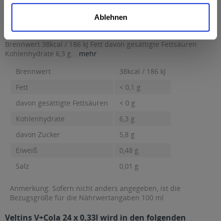
2,0 % vol
mehr
Ablehnen
2,0 % vol
Nährwertangaben
Brennwert 38kcal / 186 kJ Fett davon gesättigte Fettsäuren
Kohlenhydrate 6,3 g...
mehr
Brennwert
38kcal / 186 kJ
Fett
< 0,1 g
davon gesättigte Fettsäuren
< 0 g
Kohlenhydrate
6,3 g
davon Zucker
5,8 g
Eiweiß
0,48 g
Salz
0,01 g
Anmerkung: Sofern nicht anders angegeben, ist die
Bezugsgröße für die Nährwertangaben 100 ml
Veltins V+Cola 24 x 0,33l wird in den folgenden