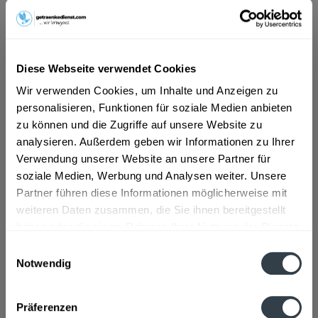
ab 4,59 € *
Inhalt:
12 Liter (0,38 € * / 1 Liter)
Diese Webseite verwendet Cookies
inkl. MwSt.
ggf. zzgl. Erschwerniszuschlag
Vorrätig
Wir verwenden Cookies, um Inhalte und Anzeigen zu
MEHRWEG
personalisieren, Funktionen für soziale Medien anbieten
+4,50 € Pfand
zu können und die Zugriffe auf unsere Website zu
analysieren. Außerdem geben wir Informationen zu Ihrer
In den
Warenkorb
Verwendung unserer Website an unsere Partner für
soziale Medien, Werbung und Analysen weiter. Unsere
Partner führen diese Informationen möglicherweise mit
Artikel-Nr.:
26542
weiteren Daten zusammen, die Sie ihnen bereitgestellt
Verfügbar in:
haben oder die sie im Rahmen Ihrer Nutzung der Dienste
Beschreibung
gesammelt haben.
Einwilligungsauswahl
mehr
Notwendig
Datenschutzbestimmungen
"H2Ola Classic 12 x 1l"
Präferenzen