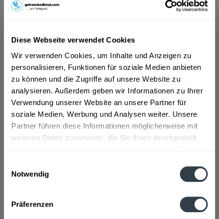
ab 26,17 € *
Inhalt:
7.92 Liter (3,30 € * / 1 Liter)
Diese Webseite verwendet Cookies
inkl. MwSt.
ggf. zzgl. Erschwerniszuschlag
Wir verwenden Cookies, um Inhalte und Anzeigen zu
Vorrätig
personalisieren, Funktionen für soziale Medien anbieten
MEHRWEG
zu können und die Zugriffe auf unsere Website zu
+3,42 € Pfand
analysieren. Außerdem geben wir Informationen zu Ihrer
Verwendung unserer Website an unsere Partner für
In den
Warenkorb
soziale Medien, Werbung und Analysen weiter. Unsere
Partner führen diese Informationen möglicherweise mit
Artikel-Nr.:
31896
weiteren Daten zusammen, die Sie ihnen bereitgestellt
Verfügbar in:
haben oder die sie im Rahmen Ihrer Nutzung der Dienste
gesammelt haben.
Einwilligungsauswahl
Beschreibung
Notwendig
Datenschutzbestimmungen
mehr
Präferenzen
Zutaten und Allergene