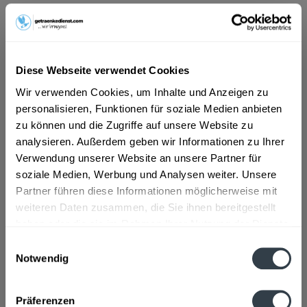
ab 15,29 € *
Inhalt:
10 Liter (1,53 € * / 1 Liter)
inkl. MwSt.
ggf. zzgl. Erschwerniszuschlag
Diese Webseite verwendet Cookies
Vorrätig
Wir verwenden Cookies, um Inhalte und Anzeigen zu
MEHRWEG
personalisieren, Funktionen für soziale Medien anbieten
+4,50 € Pfand
zu können und die Zugriffe auf unsere Website zu
analysieren. Außerdem geben wir Informationen zu Ihrer
In den
Warenkorb
Verwendung unserer Website an unsere Partner für
soziale Medien, Werbung und Analysen weiter. Unsere
Artikel-Nr.:
25482
Partner führen diese Informationen möglicherweise mit
Verfügbar in:
weiteren Daten zusammen, die Sie ihnen bereitgestellt
haben oder die sie im Rahmen Ihrer Nutzung der Dienste
gesammelt haben.
Beschreibung
Einwilligungsauswahl
Notwendig
mehr
Datenschutzbestimmungen
Zutaten und Allergene
Präferenzen