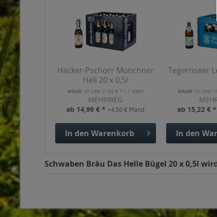
Hacker-Pschorr Münchner
Tegernseer Le
Hell 20 x 0,5l
Inhalt
10 Liter
(1,50 € * / 1 Liter)
Inhalt
10 Liter
(
MEHRWEG
MEH
ab 14,99 € *
ab 15,22 € 
+4,50 € Pfand
In den
Warenkorb
In den
War
Schwaben Bräu Das Helle Bügel 20 x 0,5l wird