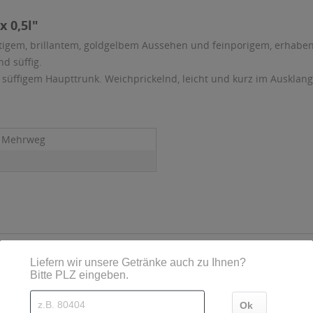
 0,5l"
ertigem, brillantem, goldgelbem Aussehen und feinporigem, erhab
d süffig.
süffigem Haupttrunk. Weichprickelnd, leicht und kurz im Ausklang
- Mehrweg
ls angesehen