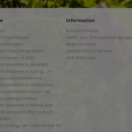
ce
Information
hen
Account löschen
ur Flaschenpost
Liefer- und Zahlungsbedingunge
irmenkunden
Widerrufsrecht
 Kommission bestellen
Datenschutz Drink now
ern lassen in Solln
AGB Drink now
ne bestellen in Bielefeld
ne bestellen in Erding - Ihr
Getränkelieferservice
ne bestellen in Holzkirchen -
Getränkelieferservice mit
lungsmöglichkeiten
ine bestellen in Werne und
Der bequeme Weg zu Ihren
ränken
t Grafing - Ihr Lieferservice für