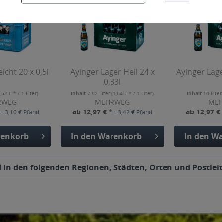
icht 20 x 0,5l
Ayinger Lager Hell 24 x
Ayinger Lage
0,33l
1,52 € * / 1 Liter)
Inhalt
7.92 Liter
(1,64 € * / 1 Liter)
Inhalt
10 Lite
RWEG
MEHRWEG
ME
*
ab 12,97 € *
ab 12,97 €
+3,10 € Pfand
+3,42 € Pfand
enkorb
In den
Warenkorb
In den
Wa
 in den folgenden Regionen, Städten, Orten und Postleit