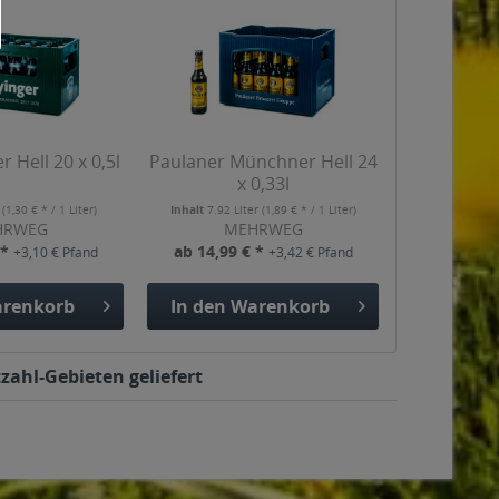
r Hell 20 x 0,5l
Paulaner Münchner Hell 24
x 0,33l
r
(1,30 € * / 1 Liter)
Inhalt
7.92 Liter
(1,89 € * / 1 Liter)
HRWEG
MEHRWEG
 *
ab 14,99 € *
+3,10 € Pfand
+3,42 € Pfand
renkorb
In den
Warenkorb
zahl-Gebieten geliefert