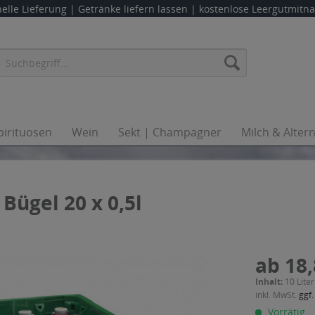
elle Lieferung |
Getränke liefern lassen
| kostenlose Leergutmit
pirituosen
Wein
Sekt | Champagner
Milch & Alter
Bügel 20 x 0,5l
ab 18,
Inhalt:
10 Liter
inkl. MwSt.
ggf.
Vorrätig