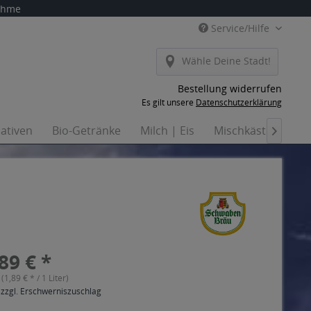
nahme
Service/Hilfe
Wähle Deine Stadt!
Bestellung widerrufen
Es gilt unsere
Datenschutzerklärung
nativen
Bio-Getränke
Milch | Eis
Mischkästen
Ha

89 € *
 (1,89 € * / 1 Liter)
 zzgl. Erschwerniszuschlag