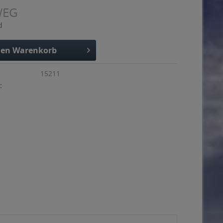
WEG
d
den
Warenkorb
15211
: