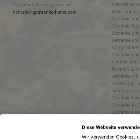
Alternative z
Schreiben Sie uns gerne an
Büro- und F
kontakt@getraenkedienst.com
Getränke auf
Getränke lief
Getränke onli
Getränke onli
komfortabler 
Getränke onli
Komfortabler 
flexiblen Zah
Getränke onl
Umgebung - 
Lieblingsget
Getränkediens
Getränke in G
Getränkedien
zuverlässige
und Umgebu
Diese Webseite verwende
Getränkeliefe
Wir verwenden Cookies, um