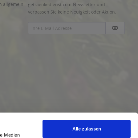
n allgemein
getraenkedienst.com-Newsletter und
verpassen Sie keine Neuigkeit oder Aktion.
Alle zulassen
le Medien