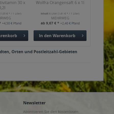
ivitamin 30 x
Wolfra Orangensaft 6 x 1l
0,2l
(1,05 € * / 1 Liter)
Inhalt
6 Liter
(1,61 € * / 1 Liter)
HRWEG
MEHRWEG
 *
ab 9,67 € *
+4,50 € Pfand
+2,40 € Pfand
renkorb
In den
Warenkorb
dten, Orten und Postleitzahl-Gebieten
Newsletter
Abonnieren Sie den kostenlosen