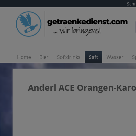
Schn
Home
Bier
Softdrinks
Saft
Wasser
S
Anderl ACE Orangen-Karot