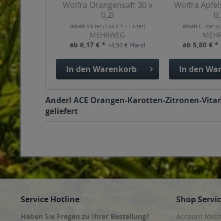
Wolfra Orangensaft 30 x
Wolfra Apfels
0,2l
0,
Inhalt
6 Liter
(1,03 € * / 1 Liter)
Inhalt
6 Liter
(0
MEHRWEG
MEH
ab 6,17 € *
ab 5,80 € *
+4,50 € Pfand
In den
Warenkorb
In den
War
Anderl ACE Orangen-Karotten-Zitronen-Vitami
geliefert
Service Hotline
Shop Servi
Haben Sie Fragen zu Ihrer Bestellung?
Account lösc