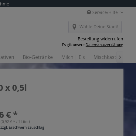
nahme
Service/Hilfe
Wähle Deine Stadt!
Bestellung widerrufen
Es gilt unsere
Datenschutzerklärung
nativen
Bio-Getränke
Milch | Eis
Mischkästen
Ha

 x 0,5l
6 € *
 (0,92 € * / 1 Liter)
 zzgl. Erschwerniszuschlag