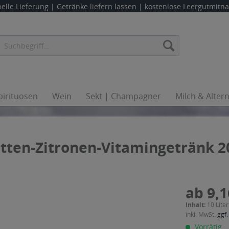
elle Lieferung |
Getränke liefern lassen
| kostenlose Leergutmit
pirituosen
Wein
Sekt | Champagner
Milch & Alter
ten-Zitronen-Vitamingetränk 20
ab 9,1
Inhalt:
10 Liter
inkl. MwSt.
ggf.
Vorrätig