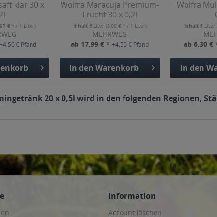
aft klar 30 x
Wolfra Maracuja Premium-
Wolfra Mult
2l
Frucht 30 x 0,2l
,97 € * / 1 Liter)
Inhalt
6 Liter
(3,00 € * / 1 Liter)
Inhalt
6 Liter
RWEG
MEHRWEG
ME
ab 17,99 € *
ab 6,30 €
+4,50 € Pfand
+4,50 € Pfand
enkorb
In den
Warenkorb
In den
Wa
ngetränk 20 x 0,5l wird in den folgenden Regionen, Stä
ce
Information
hen
Account löschen