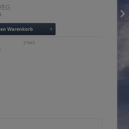
WEG
d
den
Warenkorb
21643
: