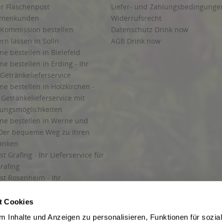
ur Flaschenpost
Liefer- und Zahlungsbedingunge
irmenkunden
Widerrufsrecht
 Kommission bestellen
Datenschutz Drink now
ern lassen in Solln
AGB Drink now
ne bestellen in Bielefeld
ne bestellen in Erding - Ihr
Getränkelieferservice
ne bestellen in Holzkirchen -
Getränkelieferservice mit
lungsmöglichkeiten
ine bestellen in Werne und
Der bequeme Weg zu Ihren
ränken
t Grafing - Ihr Lieferservice für
rafing
st Rosenheim - Ihr
r Getränkeservice in Rosenheim
ng
t Cookies
rung in Starnberg
 Inhalte und Anzeigen zu personalisieren, Funktionen für sozia