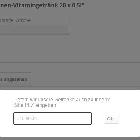
nen-Vitamingetränk 20 x 0,5l"
Orange, Zitrone
ls angesehen