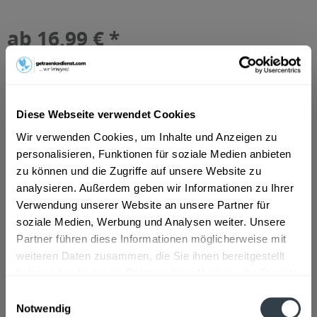
ab 16,99 € *
Inhalt:
6.6 Liter (2,57 € * / 1 Liter)
inkl. MwSt.
ggf. zzgl. Erschwerniszuschlag
Vorrätig
MEHRWEG
Diese Webseite verwendet Cookies
+3,10 € Pfand
Wir verwenden Cookies, um Inhalte und Anzeigen zu
personalisieren, Funktionen für soziale Medien anbieten
In den
Warenkorb
zu können und die Zugriffe auf unsere Website zu
analysieren. Außerdem geben wir Informationen zu Ihrer
Artikel-Nr.:
30378
Verwendung unserer Website an unsere Partner für
Verfügbar in:
soziale Medien, Werbung und Analysen weiter. Unsere
Düsseldorf
,
Hilden
,
Erkrath
Partner führen diese Informationen möglicherweise mit
weiteren Daten zusammen, die Sie ihnen bereitgestellt
Beschreibung
haben oder die sie im Rahmen Ihrer Nutzung der Dienste
mehr
gesammelt haben.
Einwilligungsauswahl
Notwendig