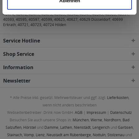
Ablehnen
40210, 40211, 40212, 40213, 40215, 40217, 40219, 40221, 40223, 40225,
40227, 40229, 40231, 40233, 40235, 40237, 40239, 40468, 40470, 40472,
40474, 40476, 40477, 40479, 40489, 40545, 40547, 40549, 40589, 40591,
40593, 40595, 40597, 40599, 40625, 40627, 40629 Düsseldorf
,
40699
Erkrath
,
40721, 40723, 40724 Hilden
Service Hotline
Shop Service
Information
Newsletter
* Alle Preise inkl. gesetzl. Mehrwertsteuer und ggf. zzgl.
Lieferkosten
,
wenn nicht anders beschrieben
Webseitenbetreiber: Drink now GmbH:
AGB
|
Impressum
|
Datenschutz
Besuchen Sie auch unsere Shops in:
München
,
Werne
,
Nordhorn
,
Bad
Salzuflen
,
Hörstel
und
Damme
,
Lathen
,
Nienstädt
,
Lengerich
und
Garbsen
,
Stainach
,
Vomp
,
Lienz
,
Neustadt am Rübenberge
,
Nottuln
,
Stolzenau
und