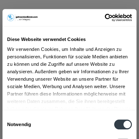
ab 23,19 € *
Inhalt:
10 Liter (2,32 € * / 1 Liter)
inkl. MwSt.
ggf. zzgl. Erschwerniszuschlag
Vorrätig
Diese Webseite verwendet Cookies
MEHRWEG
Wir verwenden Cookies, um Inhalte und Anzeigen zu
+3,10 € Pfand
personalisieren, Funktionen für soziale Medien anbieten
zu können und die Zugriffe auf unsere Website zu
In den
Warenkorb
analysieren. Außerdem geben wir Informationen zu Ihrer
Verwendung unserer Website an unsere Partner für
Artikel-Nr.:
24129
soziale Medien, Werbung und Analysen weiter. Unsere
Verfügbar in:
Partner führen diese Informationen möglicherweise mit
weiteren Daten zusammen, die Sie ihnen bereitgestellt
Beschreibung
haben oder die sie im Rahmen Ihrer Nutzung der Dienste
mehr
gesammelt haben.
Einwilligungsauswahl
"Dachsbräu Weizenbock 20 x 0,5l"
Notwendig
Datenschutzbestimmungen