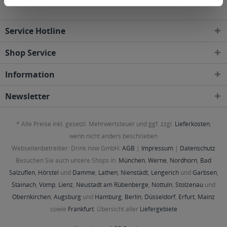
Service Hotline
Shop Service
Information
Newsletter
* Alle Preise inkl. gesetzl. Mehrwertsteuer und ggf. zzgl.
Lieferkosten
,
wenn nicht anders beschrieben
Webseitenbetreiber: Drink now GmbH:
AGB
|
Impressum
|
Datenschutz
Besuchen Sie auch unsere Shops in:
München
,
Werne
,
Nordhorn
,
Bad
Salzuflen
,
Hörstel
und
Damme
,
Lathen
,
Nienstädt
,
Lengerich
und
Garbsen
,
Stainach
,
Vomp
,
Lienz
,
Neustadt am Rübenberge
,
Nottuln
,
Stolzenau
und
Obernkirchen
,
Augsburg
und
Hamburg
,
Berlin
,
Düsseldorf
,
Erfurt
,
Mainz
sowie
Frankfurt
. Übersicht aller
Liefergebiete