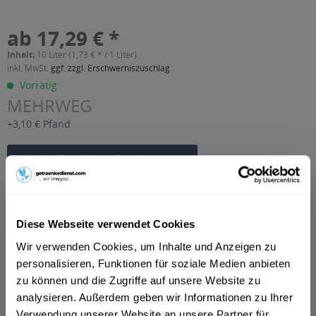
ab 17,29 € *
Inhalt:
10 Liter (1,73 € * / 1 Liter)
inkl. MwSt.
ggf. zzgl. Erschwerniszuschlag
Vorrätig
MEHRWEG
+3,10 € Pfand
In den
Warenkorb
Artikel-Nr.:
32364
Verfügbar in:
Diese Webseite verwendet Cookies
Beschreibung
Wir verwenden Cookies, um Inhalte und Anzeigen zu
mehr
personalisieren, Funktionen für soziale Medien anbieten
zu können und die Zugriffe auf unsere Website zu
"Rostocker Dunkles Festbräu 20 x 0,5l"
analysieren. Außerdem geben wir Informationen zu Ihrer
Flaschengröße:
0,5 l
Verwendung unserer Website an unsere Partner für