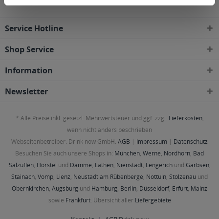
Service Hotline
Shop Service
Information
Newsletter
* Alle Preise inkl. gesetzl. Mehrwertsteuer und ggf. zzgl.
Lieferkosten
,
wenn nicht anders beschrieben
Webseitenbetreiber: Drink now GmbH:
AGB
|
Impressum
|
Datenschutz
Besuchen Sie auch unsere Shops in:
München
,
Werne
,
Nordhorn
,
Bad
Salzuflen
,
Hörstel
und
Damme
,
Lathen
,
Nienstädt
,
Lengerich
und
Garbsen
,
Stainach
,
Vomp
,
Lienz
,
Neustadt am Rübenberge
,
Nottuln
,
Stolzenau
und
Obernkirchen
,
Augsburg
und
Hamburg
,
Berlin
,
Düsseldorf
,
Erfurt
,
Mainz
sowie
Frankfurt
. Übersicht aller
Liefergebiete