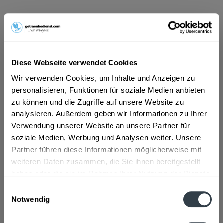
ab 5,59 € *
Inhalt:
1.98 Liter (2,82 € * / 1 Liter)
inkl. MwSt.
ggf. zzgl. Erschwerniszuschlag
Vorrätig
Diese Webseite verwendet Cookies
MEHRWEG
Wir verwenden Cookies, um Inhalte und Anzeigen zu
+0,48 € Pfand
personalisieren, Funktionen für soziale Medien anbieten
zu können und die Zugriffe auf unsere Website zu
In den
Warenkorb
analysieren. Außerdem geben wir Informationen zu Ihrer
Verwendung unserer Website an unsere Partner für
Artikel-Nr.:
21865
soziale Medien, Werbung und Analysen weiter. Unsere
Verfügbar in:
Partner führen diese Informationen möglicherweise mit
weiteren Daten zusammen, die Sie ihnen bereitgestellt
Beschreibung
haben oder die sie im Rahmen Ihrer Nutzung der Dienste
mehr
gesammelt haben.
Einwilligungsauswahl
"Astra Urtyp 6 x 0,33l"
Notwendig
Datenschutzbestimmungen