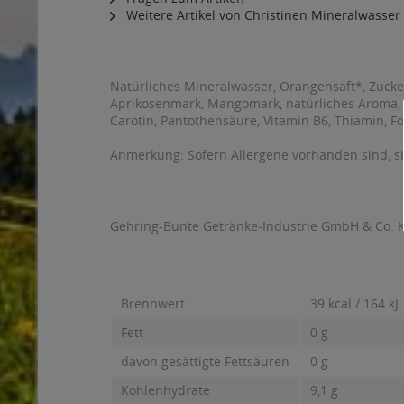
Weitere Artikel von Christinen Mineralwasser
Natürliches Mineralwasser, Orangensaft*, Zucker, 
Aprikosenmark, Mangomark, natürliches Aroma, K
Carotin, Pantothensäure, Vitamin B6, Thiamin, F
Anmerkung: Sofern Allergene vorhanden sind, 
Gehring-Bunte Getränke-Industrie GmbH & Co. K
Brennwert
39 kcal / 164 kJ
Fett
0 g
davon gesättigte Fettsäuren
0 g
Kohlenhydrate
9,1 g