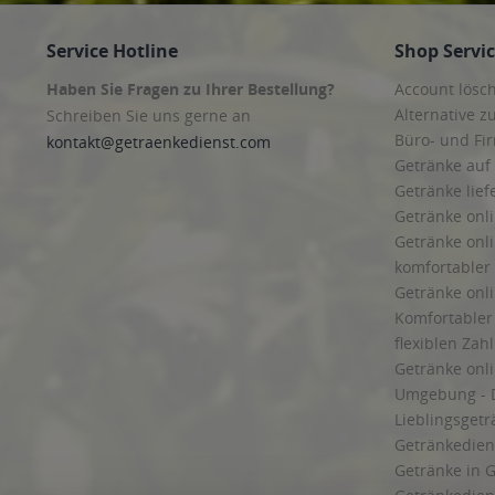
Bad Eilsen, Heeßen
,
31708 Ahnsen
,
31711 Luhden, Luhden Luh
Meerbeck Kuckshagen, Meerbeck Meerbeck, Meerbeck Volksdo
Service Hotline
Shop Servi
Friedrichswald, Rinteln Goldbeck, Rinteln Hohenrode, Rinteln Ko
Auetal Escher, Auetal Hattendorf, Auetal Kathrinhagen, Auetal 
Haben Sie Fragen zu Ihrer Bestellung?
Account lösc
Lauenau, Lauenau Feggendorf, Lauenau Lauenau, Messenkamp
Petershagen
,
32479 Hille
Alternative z
Schreiben Sie uns gerne an
Büro- und F
kontakt@getraenkedienst.com
Getränke auf
Getränke lief
Getränke onli
Getränke onli
komfortabler 
Getränke onli
Komfortabler 
flexiblen Zah
Getränke onl
Umgebung - 
Lieblingsget
Getränkediens
Getränke in G