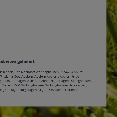
ebieten geliefert
f Riepen, Bad Nenndorf Waltringhausen
,
31547 Rehburg-
Winzlar
,
31552 Apelern, Apelern Apelern, Apelern Groß
g
,
31553 Auhagen, Auhagen Auhagen, Auhagen Düdinghausen,
d Riehe
,
31556 Wölpinghausen, Wölpinghausen Bergkirchen,
hagen, Hagenburg Hagenburg
,
31559 Haste, Hohnhorst,
 Stadthagen Habichhorst-Blyinghausen, Blyinghausen,
rgdorf, Bückeburg Bückeburg, Bückeburg Cammer, Bückeburg
en Gelldorf, Obernkirchen Krainhagen, Obernkirchen
sen Helpsen, Helpsen Kirchhorsten, Helpsen Südhorsten,
en, Hespe Levesen, Hespe Stemmen
,
31698 Lindhorst, Lindhorst
ersfeld, Lüdersfeld Lüdersfeld, Lüdersfeld Vornhagen
,
31707