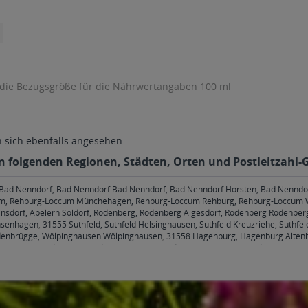
 die Bezugsgröße für die Nährwertangaben 100 ml
sich ebenfalls angesehen
en folgenden Regionen, Städten, Orten und Postleitzahl-G
Bad Nenndorf, Bad Nenndorf Bad Nenndorf, Bad Nenndorf Horsten, Bad Nenndor
m, Rehburg-Loccum Münchehagen, Rehburg-Loccum Rehburg, Rehburg-Loccum 
einsdorf, Apelern Soldorf, Rodenberg, Rodenberg Algesdorf, Rodenberg Rodenber
hsenhagen
,
31555 Suthfeld, Suthfeld Helsinghausen, Suthfeld Kreuzriehe, Suthfel
denbrügge, Wölpinghausen Wölpinghausen
,
31558 Hagenburg, Hagenburg Alten
R.
,
31655 Stadthagen, Stadthagen Enzen, Stadthagen Habichhorst-Blyinghausen,
en Hobbensen, Stadthagen H
,
31675 Bückeburg, Bückeburg Achum, Bückeburg Be
Rusbend, Bückeburg Scheie, Bückeburg Warber
,
31683 Obernkirchen, Obernkirch
31688 Nienstädt, Nienstädt Liekwegen, Nienstädt Nienstädt
,
31691 Helpsen, Help
eggebruch, Seggebruch Tallensen-Echtorf
,
31693 Hespe, Hespe Hespe-Hiddens
ckedorf
,
31700 Heuerßen, Heuerßen Heuerßen, Heuerßen Kobbensen
,
31702 Lüd