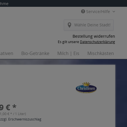
nahme
Service/Hilfe
Wähle Deine Stadt!
Bestellung widerrufen
Es gilt unsere
Datenschutzerklärung
nativen
Bio-Getränke
Milch | Eis
Mischkästen
Ha
9 € *
(1,00 € * / 1 Liter)
 zzgl. Erschwerniszuschlag