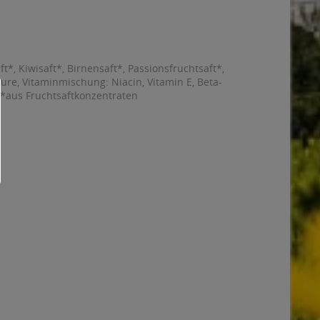
t*, Kiwisaft*, Birnensaft*, Passionsfruchtsaft*,
re, Vitaminmischung: Niacin, Vitamin E, Beta-
. *aus Fruchtsaftkonzentraten