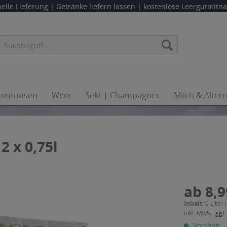
elle Lieferung |
Getränke liefern lassen
| kostenlose Leergutmit
pirituosen
Wein
Sekt | Champagner
Milch & Alter
2 x 0,75l
ab 8,9
Inhalt:
9 Liter 
inkl. MwSt.
ggf.
Vorrätig