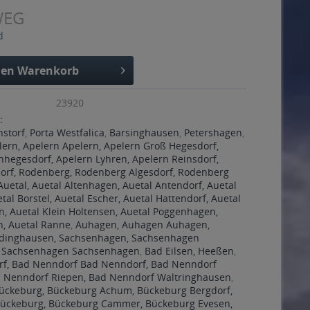
WEG
d
den
Warenkorb
23920
:
storf
,
Porta Westfalica
,
Barsinghausen
,
Petershagen
,
lern, Apelern Apelern, Apelern Groß Hegesdorf,
nhegesdorf, Apelern Lyhren, Apelern Reinsdorf,
dorf, Rodenberg, Rodenberg Algesdorf, Rodenberg
Auetal, Auetal Altenhagen, Auetal Antendorf, Auetal
tal Borstel, Auetal Escher, Auetal Hattendorf, Auetal
, Auetal Klein Holtensen, Auetal Poggenhagen,
n, Auetal Ranne
,
Auhagen, Auhagen Auhagen,
dinghausen, Sachsenhagen, Sachsenhagen
, Sachsenhagen Sachsenhagen
,
Bad Eilsen, Heeßen
,
f, Bad Nenndorf Bad Nenndorf, Bad Nenndorf
d Nenndorf Riepen, Bad Nenndorf Waltringhausen
,
ückeburg, Bückeburg Achum, Bückeburg Bergdorf,
ückeburg, Bückeburg Cammer, Bückeburg Evesen,