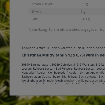
davon Zucker
9,1 g
Eiweiß
0 g
Salz
0,03 g
Anmerkung: Sofern nicht anders angegeben, ist
Ähnliche Artikel
Kunden kauften auch
Kunden haben 
Christinen Multivitamin 12 x 0,75l wird in d
30890 Barsinghausen
,
30989 Gehrden
,
31515 Wunstorf
,
31542 
Loccum, Rehburg-Loccum Bad Rehburg, Rehburg-Loccum Loccu
Hegesdorf, Apelern Kleinhegesdorf, Apelern Lyhren, Apelern R
Sachsenhagen, Sachsenhagen Nienbrügge, Sachsenhagen Sac
Wölpinghausen Schmalenbruch-Windhorn, Wölpinghausen Wie
Hohnhorst Hohnhorst, Hohnhorst Ohndorf, Hohnhorst Rehren A.
Stadthagen Habichhorst-Blyinghausen, Habichhorst, Stadthag
Evesen, Bückeburg Meinsen, Bückeburg Müsingen, Bückeburg 
Obernkirchen, Obernkirchen Röhrkasten, Obernkirchen Vehlen
,
Seggebruch, Seggebruch Schierneichen-Deinsen, Seggebruch S
Lindhorst, Lindhorst Ottensen, Lindhorst Schöttlingen
,
31699 Be