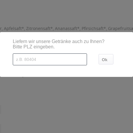
Apfelsaft*, Zitronensaft*, Ananassaft*, Pfirsichsaft*, Grapefruitsaf
onservierungsstoff Kaliumsorbat, Antioxidationsmittel Ascorbinsäu
olsäure, Biotin und Vitamin B12, Stabilisator Johannisbrotkernmehl
sind diese mittels Großbuchstaben besonders hervorgehoben
G, Brockhagener Straße 200 33649 Bielefeld