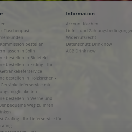
den, Luhden Schermbeck
,
31712 Niedernwöhren
,
31714 Lauenhagen, Lauenhage
rf
,
31717 Nordsehl
,
31718 Pollhagen
,
31719 Wiedensahl
,
31737 Rinteln, Rinteln A
ce
Information
hlenstädt, Rinteln Krankenhagen, Rinteln Möllenbeck, Rinte
,
31749 Auetal, Auetal 
Klein Holtensen, Auetal Poggenhagen, Auetal Raden, Auetal Ranne
,
31867 Hülsede
hen
Account löschen
, Messenkamp Altenhagen II, Messenkamp Messenkamp, Pohle
,
32423, 32425, 
ur Flaschenpost
Liefer- und Zahlungsbedingunge
irmenkunden
Widerrufsrecht
 Kommission bestellen
Datenschutz Drink now
ern lassen in Solln
AGB Drink now
ne bestellen in Bielefeld
ne bestellen in Erding - Ihr
Getränkelieferservice
ne bestellen in Holzkirchen -
Getränkelieferservice mit
lungsmöglichkeiten
ine bestellen in Werne und
Der bequeme Weg zu Ihren
ränken
t Grafing - Ihr Lieferservice für
rafing