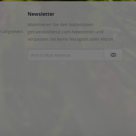
n Hülshagen, Lauenhagen Lauenhagen
,
31715 Meerbeck,
he, Rinteln Deckbergen, Rinteln Engern, Rinteln Exten, Rinteln
Newsletter
Altenhagen, Auetal Antendorf, Auetal Bernsen, Auetal Borstel,
, Hülsede Hülsede, Hülsede Meinsen, Hülsede Schmarrie,
Abonnieren Sie den kostenlosen
32427, 32429 Minden
,
32457 Porta Westfalica
,
32469
n allgemein
getraenkedienst.com-Newsletter und
verpassen Sie keine Neuigkeit oder Aktion.