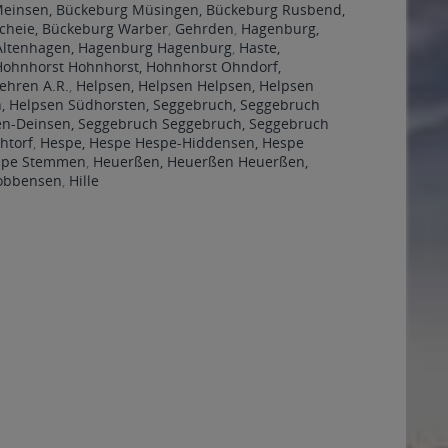
einsen, Bückeburg Müsingen, Bückeburg Rusbend,
cheie, Bückeburg Warber
,
Gehrden
,
Hagenburg,
Altenhagen, Hagenburg Hagenburg
,
Haste,
Hohnhorst Hohnhorst, Hohnhorst Ohndorf,
ehren A.R.
,
Helpsen, Helpsen Helpsen, Helpsen
n, Helpsen Südhorsten, Seggebruch, Seggebruch
en-Deinsen, Seggebruch Seggebruch, Seggebruch
htorf
,
Hespe, Hespe Hespe-Hiddensen, Hespe
espe Stemmen
,
Heuerßen, Heuerßen Heuerßen,
obbensen
,
Hille