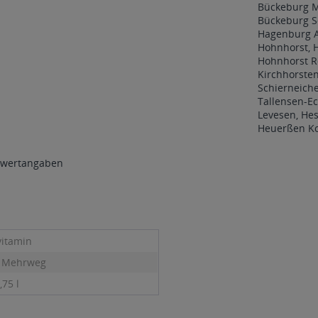
Bückeburg M
Bückeburg S
Hagenburg 
Hohnhorst, 
Hohnhorst R
Kirchhorste
Schierneich
Tallensen-Ec
Levesen, H
Heuerßen K
wertangaben
vitamin
- Mehrweg
,75 l