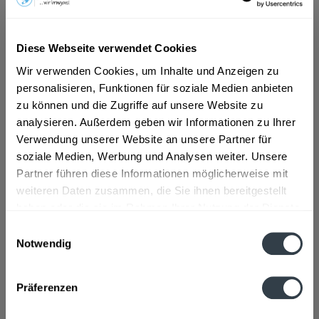
ab 11,49 € *
Diese Webseite verwendet Cookies
Inhalt:
0.5 Liter (22,98 € * / 1 Liter)
inkl. MwSt.
ggf. zzgl. Erschwerniszuschlag
Wir verwenden Cookies, um Inhalte und Anzeigen zu
Vorrätig
personalisieren, Funktionen für soziale Medien anbieten
zu können und die Zugriffe auf unsere Website zu
analysieren. Außerdem geben wir Informationen zu Ihrer
In den
Warenkorb
Verwendung unserer Website an unsere Partner für
soziale Medien, Werbung und Analysen weiter. Unsere
Artikel-Nr.:
13604
Partner führen diese Informationen möglicherweise mit
Verfügbar in:
weiteren Daten zusammen, die Sie ihnen bereitgestellt
Beschreibung
haben oder die sie im Rahmen Ihrer Nutzung der Dienste
mehr
gesammelt haben.
Einwilligungsauswahl
Notwendig
"Eckes Edelkirschlikör 0,5l"
Datenschutzbestimmungen
Geschmacksrichtung:
Kirsche
Präferenzen
Flaschengröße:
0,5 l