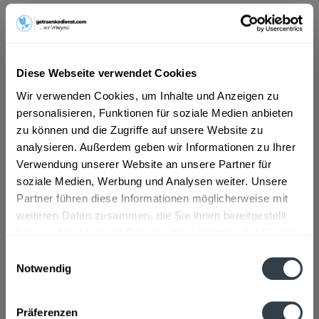
ab 108,99 € *
Inhalt:
30 Liter (3,63 € * / 1 Liter)
inkl. MwSt.
ggf. zzgl. Erschwerniszuschlag
Diese Webseite verwendet Cookies
Vorrätig
Wir verwenden Cookies, um Inhalte und Anzeigen zu
MEHRWEG
personalisieren, Funktionen für soziale Medien anbieten
+30,00 € Pfand
zu können und die Zugriffe auf unsere Website zu
analysieren. Außerdem geben wir Informationen zu Ihrer
In den
Warenkorb
Verwendung unserer Website an unsere Partner für
soziale Medien, Werbung und Analysen weiter. Unsere
Artikel-Nr.:
22996
Partner führen diese Informationen möglicherweise mit
Verfügbar in:
weiteren Daten zusammen, die Sie ihnen bereitgestellt
haben oder die sie im Rahmen Ihrer Nutzung der Dienste
gesammelt haben.
Beschreibung
Einwilligungsauswahl
Notwendig
mehr
Datenschutzbestimmungen
Zutaten und Allergene
Präferenzen