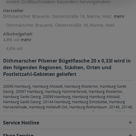
mittels Großbuchstaben besonders hervorgehoben
Hersteller
Dithmarscher Brauerei, Oesterstraße 18, Marne, Host.
mehr
Dithmarscher Brauerei, Oesterstraße 18, Marne, Host.
Alkoholgehalt
4,8% vol
mehr
4,8% vol
Dithmarscher Pilsener Bügelflasche 20 x 0,33l wird in
den folgenden Regionen, Städten, Orten und
Postleitzahl-Gebieten geliefert
20095 Hamburg, Hamburg Altstadt, Hamburg Klostertor, Hamburg Sankt
Georg
,
20097 Hamburg, Hamburg Hammerbrook, Hamburg Klostertor,
Hamburg Sankt Georg
,
20099 Hamburg, Hamburg Hamburg-Altstadt,
Hamburg Sankt Georg
,
20144 Hamburg, Hamburg Eimsbüttel, Hamburg
Harvestehude, Hamburg Hoheluft-Ost, Hamburg Rotherbaum
,
20146, 20148,
20149 Hamburg, Hamburg Harvestehude, Hamburg Rotherbaum
,
20249
Hamburg, Hamburg Eppendorf, Hamburg Harvestehude, Hamburg Hoheluft-
Service Hotline
Ost, Hamburg Winterhude
,
20251 Hamburg, Hamburg Alsterdorf, Hamburg
Eppendorf, Hamburg Hoheluft-Ost
,
20253 Hamburg, Hamburg Eimsbüttel,
Hamburg Harvestehude, Hamburg Hoheluft-Ost, Hamburg Hoheluft-West,
Shop Service