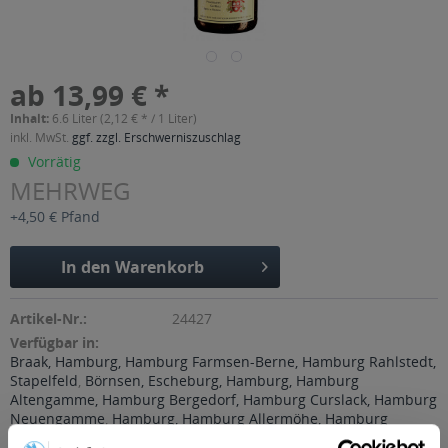
ab 13,99 € *
Inhalt:
6.6 Liter (2,12 € * / 1 Liter)
inkl. MwSt.
ggf. zzgl. Erschwerniszuschlag
Vorrätig
MEHRWEG
+4,50 € Pfand
In den
Warenkorb
Artikel-Nr.:
24427
Verfügbar in:
Braak, Hamburg, Hamburg Farmsen-Berne, Hamburg Rahlstedt,
Stapelfeld
,
Börnsen, Escheburg, Hamburg, Hamburg
Altengamme, Hamburg Bergedorf, Hamburg Curslack, Hamburg
Neuengamme
,
Hamburg, Hamburg Allermöhe, Hamburg
Bergedorf, Hamburg Billwerder
,
Hamburg, Hamburg Allermöhe,