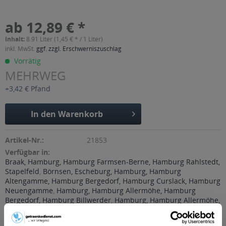
ab 12,89 € *
Inhalt:
8.91 Liter (1,45 € * / 1 Liter)
inkl. MwSt.
ggf. zzgl. Erschwerniszuschlag
Vorrätig
MEHRWEG
+3,42 € Pfand
In den
Warenkorb
Artikel-Nr.:
21853
Verfügbar in:
Braak, Hamburg, Hamburg Farmsen-Berne, Hamburg Rahlstedt,
Stapelfeld
,
Börnsen, Escheburg, Hamburg, Hamburg
Altengamme, Hamburg Bergedorf, Hamburg Curslack, Hamburg
Neuengamme
,
Hamburg, Hamburg Allermöhe, Hamburg
Bergedorf, Hamburg Billwerder
,
Hamburg, Hamburg Allermöhe,
Hamburg Billbrook, Hamburg Billstedt, Hamburg Billwerder,
Hamburg Horn, Hamburg Lohbrügge, Hamburg Moorfleet,