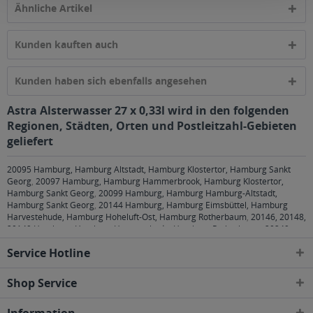
Ähnliche Artikel
Kunden kauften auch
Kunden haben sich ebenfalls angesehen
Astra Alsterwasser 27 x 0,33l wird in den folgenden
Regionen, Städten, Orten und Postleitzahl-Gebieten
geliefert
20095 Hamburg, Hamburg Altstadt, Hamburg Klostertor, Hamburg Sankt
Georg
,
20097 Hamburg, Hamburg Hammerbrook, Hamburg Klostertor,
Hamburg Sankt Georg
,
20099 Hamburg, Hamburg Hamburg-Altstadt,
Hamburg Sankt Georg
,
20144 Hamburg, Hamburg Eimsbüttel, Hamburg
Harvestehude, Hamburg Hoheluft-Ost, Hamburg Rotherbaum
,
20146, 20148,
20149 Hamburg, Hamburg Harvestehude, Hamburg Rotherbaum
,
20249
Hamburg, Hamburg Eppendorf, Hamburg Harvestehude, Hamburg Hoheluft-
Service Hotline
Ost, Hamburg Winterhude
,
20251 Hamburg, Hamburg Alsterdorf, Hamburg
Eppendorf, Hamburg Hoheluft-Ost
,
20253 Hamburg, Hamburg Eimsbüttel,
Hamburg Harvestehude, Hamburg Hoheluft-Ost, Hamburg Hoheluft-West,
Shop Service
Hamburg Lokstedt
,
20255 Hamburg, Hamburg Eimsbüttel, Hamburg
Hoheluft-West, Hamburg Lokstedt, Hamburg Stellingen
,
20257 Hamburg,
Hamburg Altona-Nord, Hamburg Eimsbüttel
,
20259 Hamburg, Hamburg