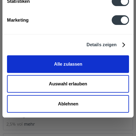
Statistiken
Bahrenfeld
,
Hamburg, Hamburg Bahrenfeld, Hamburg
Eidelstedt, Hamburg Eimsbüttel, Hamburg Lurup, Hamburg
Stellingen
Marketing
Beschreibung
mehr
Details zeigen
Zutaten und Allergene
50% Bier (Wasser, GERSTENMALZ, Hopfen) &50%
Alle zulassen
Zitronenlimonade (Wasser, Kohlensäure,...
mehr
Auswahl erlauben
Hersteller
Bavaria-St.Pauli GmbH, Holstenstraße 224, 22765 Hamburg
mehr
Ablehnen
Alkoholgehalt
2,5% vol
mehr