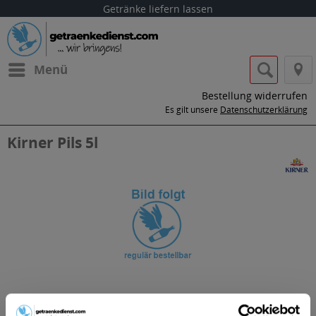
Getränke liefern lassen
Menü
Bestellung widerrufen
Es gilt unsere
Datenschutzerklärung
Kirner Pils 5l