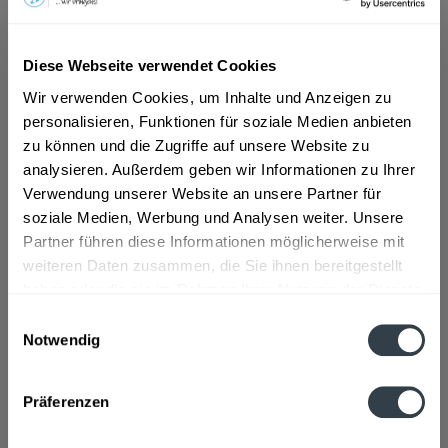
ab 101,01 € *
Diese Webseite verwendet Cookies
Inhalt:
5 Liter (20,20 € * / 1 Liter)
inkl. MwSt.
ggf. zzgl. Erschwerniszuschlag
Wir verwenden Cookies, um Inhalte und Anzeigen zu
Vorrätig
personalisieren, Funktionen für soziale Medien anbieten
zu können und die Zugriffe auf unsere Website zu
analysieren. Außerdem geben wir Informationen zu Ihrer
In den
Warenkorb
Verwendung unserer Website an unsere Partner für
soziale Medien, Werbung und Analysen weiter. Unsere
Artikel-Nr.:
28291
Partner führen diese Informationen möglicherweise mit
Verfügbar in:
weiteren Daten zusammen, die Sie ihnen bereitgestellt
haben oder die sie im Rahmen Ihrer Nutzung der Dienste
Beschreibung
gesammelt haben.
Einwilligungsauswahl
mehr
Notwendig
Datenschutzbestimmungen
Zutaten und Allergene
Präferenzen
Brauwasser, GERSTENMALZ, Hopfen, Hopfenextrakt
mehr