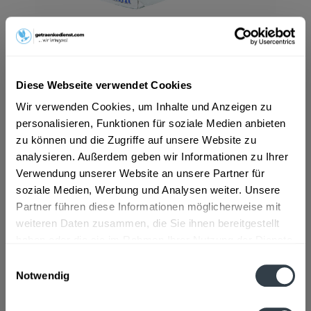
ab 20,99 € *
Inhalt:
12 Liter (1,75 € * / 1 Liter)
inkl. MwSt.
ggf. zzgl. Erschwerniszuschlag
Diese Webseite verwendet Cookies
Vorrätig
Wir verwenden Cookies, um Inhalte und Anzeigen zu
MEHRWEG
personalisieren, Funktionen für soziale Medien anbieten
+3,42 € Pfand
zu können und die Zugriffe auf unsere Website zu
analysieren. Außerdem geben wir Informationen zu Ihrer
In den
Warenkorb
Verwendung unserer Website an unsere Partner für
soziale Medien, Werbung und Analysen weiter. Unsere
Artikel-Nr.:
12433
Partner führen diese Informationen möglicherweise mit
Verfügbar in:
weiteren Daten zusammen, die Sie ihnen bereitgestellt
haben oder die sie im Rahmen Ihrer Nutzung der Dienste
gesammelt haben.
Beschreibung
Einwilligungsauswahl
Notwendig
"Für Biergenießer gibt es keinen Zweifel - KULMBACHER
Datenschutzbestimmungen
EDELHERB ist einfach gut und legendär....
mehr