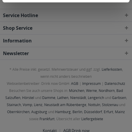
Service Hotline
Shop Service
Information
Newsletter
* Alle Preise inkl. gesetzl. Mehrwertsteuer und ggf. zzgl.
Lieferkosten
,
wenn nicht anders beschrieben
Webseitenbetreiber: Drink now GmbH:
AGB
|
Impressum
|
Datenschutz
Besuchen Sie auch unsere Shops in:
München
,
Werne
,
Nordhorn
,
Bad
Salzuflen
,
Hörstel
und
Damme
,
Lathen
,
Nienstädt
,
Lengerich
und
Garbsen
,
Stainach
,
Vomp
,
Lienz
,
Neustadt am Rübenberge
,
Nottuln
,
Stolzenau
und
Obernkirchen
,
Augsburg
und
Hamburg
,
Berlin
,
Düsseldorf
,
Erfurt
,
Mainz
sowie
Frankfurt
. Übersicht aller
Liefergebiete
Kontakt
AGB Drink now