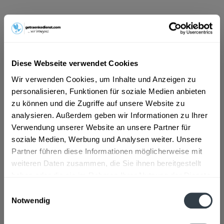
ab 18,39 € *
Inhalt:
10 Liter (1,84 € * / 1 Liter)
inkl. MwSt.
ggf. zzgl. Erschwerniszuschlag
Vorrätig
Diese Webseite verwendet Cookies
MEHRWEG
Wir verwenden Cookies, um Inhalte und Anzeigen zu
+3,10 € Pfand
personalisieren, Funktionen für soziale Medien anbieten
zu können und die Zugriffe auf unsere Website zu
In den
Warenkorb
analysieren. Außerdem geben wir Informationen zu Ihrer
Verwendung unserer Website an unsere Partner für
Artikel-Nr.:
27204
soziale Medien, Werbung und Analysen weiter. Unsere
Verfügbar in:
Partner führen diese Informationen möglicherweise mit
weiteren Daten zusammen, die Sie ihnen bereitgestellt
Beschreibung
haben oder die sie im Rahmen Ihrer Nutzung der Dienste
mehr
gesammelt haben.
Einwilligungsauswahl
"Herrnbräu Hefe Weißbier Leicht 20 x 0,5l"
Notwendig
Datenschutzbestimmungen