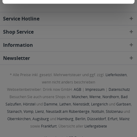
Service Hotline
Shop Service
Information
Newsletter
* Alle Preise inkl. gesetzl. Mehrwertsteuer und ggf. zzgl.
Lieferkosten
,
wenn nicht anders beschrieben
Webseitenbetreiber: Drink now GmbH:
AGB
|
Impressum
|
Datenschutz
Besuchen Sie auch unsere Shops in:
München
,
Werne
,
Nordhorn
,
Bad
Salzuflen
,
Hörstel
und
Damme
,
Lathen
,
Nienstädt
,
Lengerich
und
Garbsen
,
Stainach
,
Vomp
,
Lienz
,
Neustadt am Rübenberge
,
Nottuln
,
Stolzenau
und
Obernkirchen
,
Augsburg
und
Hamburg
,
Berlin
,
Düsseldorf
,
Erfurt
,
Mainz
sowie
Frankfurt
. Übersicht aller
Liefergebiete