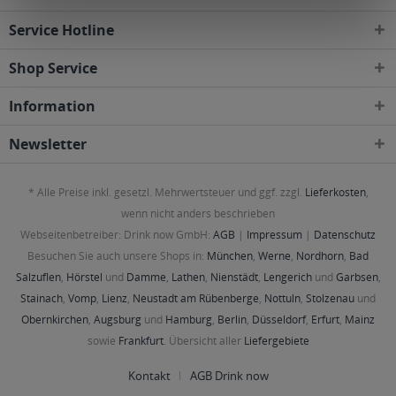
Service Hotline
Shop Service
Information
Newsletter
* Alle Preise inkl. gesetzl. Mehrwertsteuer und ggf. zzgl.
Lieferkosten
,
wenn nicht anders beschrieben
Webseitenbetreiber: Drink now GmbH:
AGB
|
Impressum
|
Datenschutz
Besuchen Sie auch unsere Shops in:
München
,
Werne
,
Nordhorn
,
Bad
Salzuflen
,
Hörstel
und
Damme
,
Lathen
,
Nienstädt
,
Lengerich
und
Garbsen
,
Stainach
,
Vomp
,
Lienz
,
Neustadt am Rübenberge
,
Nottuln
,
Stolzenau
und
Obernkirchen
,
Augsburg
und
Hamburg
,
Berlin
,
Düsseldorf
,
Erfurt
,
Mainz
sowie
Frankfurt
. Übersicht aller
Liefergebiete
Kontakt
AGB Drink now