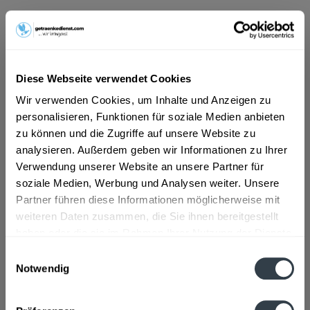
ab 11,59 € *
Inhalt:
6 Liter (1,93 € * / 1 Liter)
Diese Webseite verwendet Cookies
inkl. MwSt.
ggf. zzgl. Erschwerniszuschlag
Vorrätig
Wir verwenden Cookies, um Inhalte und Anzeigen zu
MEHRWEG
personalisieren, Funktionen für soziale Medien anbieten
zu können und die Zugriffe auf unsere Website zu
+3,30 € Pfand
analysieren. Außerdem geben wir Informationen zu Ihrer
Verwendung unserer Website an unsere Partner für
In den
Warenkorb
soziale Medien, Werbung und Analysen weiter. Unsere
Partner führen diese Informationen möglicherweise mit
Artikel-Nr.:
24135
weiteren Daten zusammen, die Sie ihnen bereitgestellt
Verfügbar in:
haben oder die sie im Rahmen Ihrer Nutzung der Dienste
gesammelt haben.
Einwilligungsauswahl
Beschreibung
Notwendig
mehr
Datenschutzbestimmungen