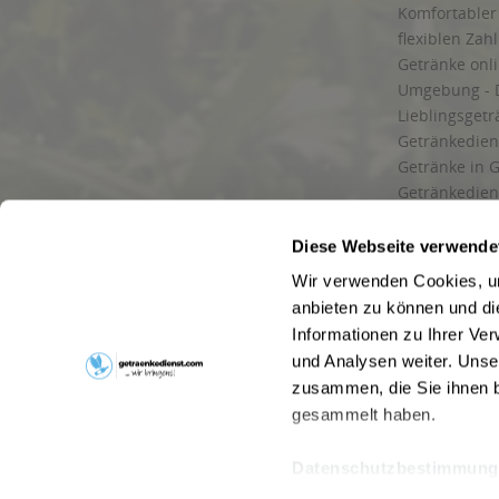
Komfortabler 
flexiblen Zah
Getränke onl
Umgebung - 
Lieblingsget
Getränkediens
Getränke in G
Getränkedien
zuverlässige
und Umgebu
Diese Webseite verwende
Getränkeliefe
Wir verwenden Cookies, um
Liefergebiet
anbieten zu können und di
Lieferservice
Informationen zu Ihrer Ve
Wir liefern G
und Analysen weiter. Unse
Kontakt
zusammen, die Sie ihnen b
Newsletter
gesammelt haben.
Datenschutzbestimmung
* Alle Pre