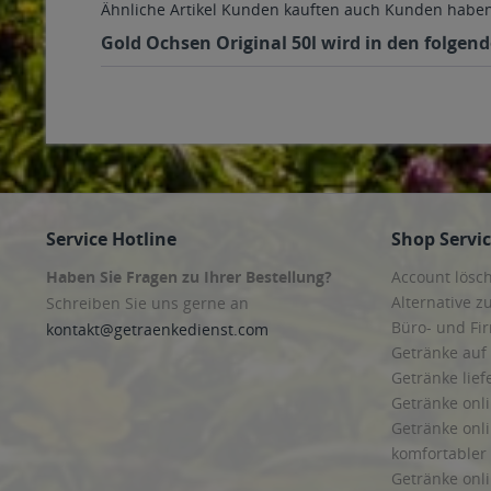
Ähnliche Artikel
Kunden kauften auch
Kunden haben 
Gold Ochsen Original 50l wird in den folgend
Service Hotline
Shop Servi
Haben Sie Fragen zu Ihrer Bestellung?
Account lösc
Alternative z
Schreiben Sie uns gerne an
Büro- und F
kontakt@getraenkedienst.com
Getränke auf
Getränke lief
Getränke onli
Getränke onli
komfortabler 
Getränke onli