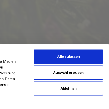
Alle zulassen
le Medien
ir
Auswahl erlauben
, Werbung
ren Daten
ienste
Ablehnen
eschrieben