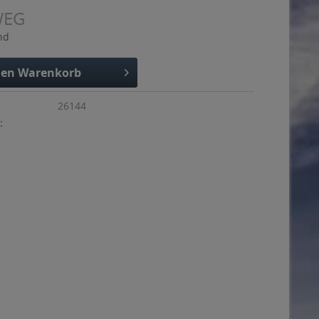
WEG
nd
den
Warenkorb
26144
: