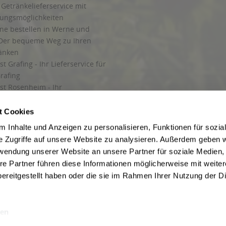
Getränkelieferservice mit
lungsmöglichkeiten
ine bestellen in Werne und
Der bequeme Weg zu Ihren
ränken
t Grafing - Ihr Lieferservice für
rafing
st Rosenheim - Ihr
r Getränkeservice in Rosenheim
ng
t Cookies
rung in Starnberg
 Inhalte und Anzeigen zu personalisieren, Funktionen für sozia
e Zugriffe auf unsere Website zu analysieren. Außerdem geben w
 für Getränke
rwendung unserer Website an unsere Partner für soziale Medien
etränke
re Partner führen diese Informationen möglicherweise mit weite
ereitgestellt haben oder die sie im Rahmen Ihrer Nutzung der D
en
ise inkl. gesetzl. Mehrwertsteuer und ggf. zzgl.
Lieferkosten
, wenn nicht anders b