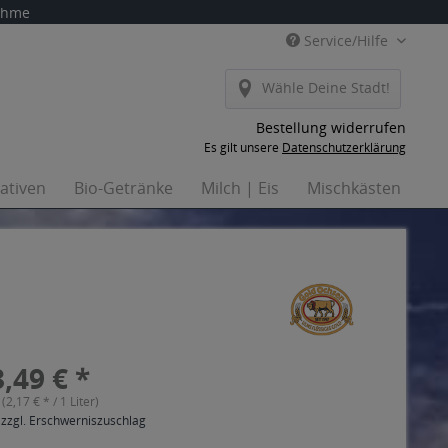
nahme
Service/Hilfe
Wähle Deine Stadt!
Bestellung widerrufen
Es gilt unsere
Datenschutzerklärung
nativen
Bio-Getränke
Milch | Eis
Mischkästen
Ha
,49 € *
 (2,17 € * / 1 Liter)
 zzgl. Erschwerniszuschlag