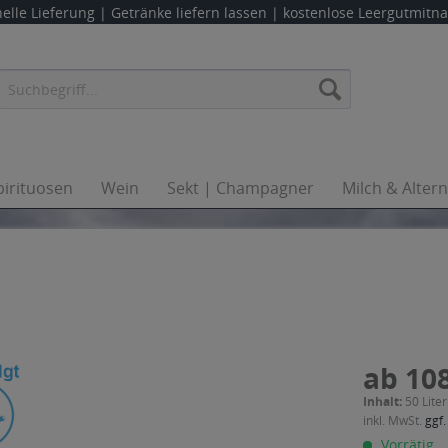
elle Lieferung |
Getränke liefern lassen
| kostenlose Leergutmit
pirituosen
Wein
Sekt | Champagner
Milch & Alter
ab 108
Inhalt:
50 Liter
inkl. MwSt.
ggf.
Vorrätig