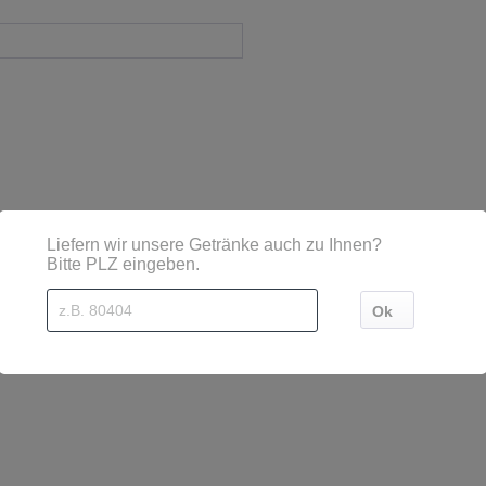
sind diese mittels Großbuchstaben besonders hervorgehoben
 Bis 8, 89073 Ulm