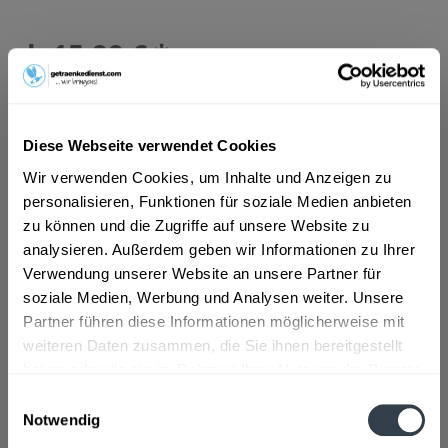
ab 15,99 € *
Inhalt:
10 Liter (1,60 € * / 1 Liter)
inkl. MwSt.
ggf. zzgl. Erschwerniszuschlag
Vorrätig
MEHRWEG
Diese Webseite verwendet Cookies
+3,10 € Pfand
Wir verwenden Cookies, um Inhalte und Anzeigen zu
personalisieren, Funktionen für soziale Medien anbieten
In den
Warenkorb
zu können und die Zugriffe auf unsere Website zu
analysieren. Außerdem geben wir Informationen zu Ihrer
Verwendung unserer Website an unsere Partner für
Artikel-Nr.:
26641
soziale Medien, Werbung und Analysen weiter. Unsere
Verfügbar in:
Partner führen diese Informationen möglicherweise mit
Beschreibung
weiteren Daten zusammen, die Sie ihnen bereitgestellt
mehr
haben oder die sie im Rahmen Ihrer Nutzung der Dienste
gesammelt haben.
"Haigerlocher Original 20 x 0,5l"
Einwilligungsauswahl
Notwendig
Datenschutzbestimmungen