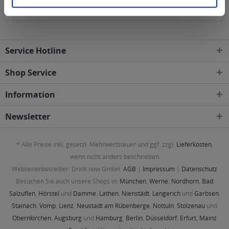
geliefert
Service Hotline
Shop Service
Information
Newsletter
* Alle Preise inkl. gesetzl. Mehrwertsteuer und ggf. zzgl.
Lieferkosten
,
wenn nicht anders beschrieben
Webseitenbetreiber: Drink now GmbH:
AGB
|
Impressum
|
Datenschutz
Besuchen Sie auch unsere Shops in:
München
,
Werne
,
Nordhorn
,
Bad
Salzuflen
,
Hörstel
und
Damme
,
Lathen
,
Nienstädt
,
Lengerich
und
Garbsen
,
Stainach
,
Vomp
,
Lienz
,
Neustadt am Rübenberge
,
Nottuln
,
Stolzenau
und
Obernkirchen
,
Augsburg
und
Hamburg
,
Berlin
,
Düsseldorf
,
Erfurt
,
Mainz