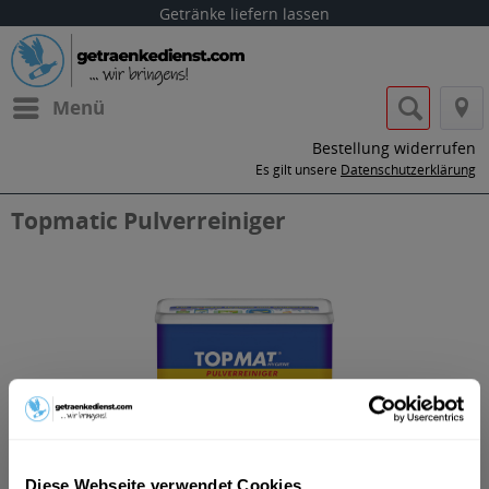
Getränke liefern lassen
Menü
Bestellung widerrufen
Es gilt unsere
Datenschutzerklärung
Topmatic Pulverreiniger
Diese Webseite verwendet Cookies