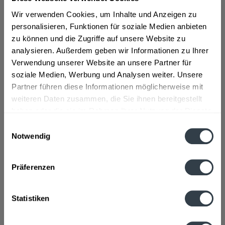
Wir verwenden Cookies, um Inhalte und Anzeigen zu
ab 43,49 € *
personalisieren, Funktionen für soziale Medien anbieten
zu können und die Zugriffe auf unsere Website zu
Inhalt:
11 Liter (3,95 € * / 1 Liter)
inkl. MwSt.
ggf. zzgl. Erschwerniszuschlag
analysieren. Außerdem geben wir Informationen zu Ihrer
Vorrätig
Verwendung unserer Website an unsere Partner für
soziale Medien, Werbung und Analysen weiter. Unsere
In den
Warenkorb
Partner führen diese Informationen möglicherweise mit
weiteren Daten zusammen, die Sie ihnen bereitgestellt
haben oder die sie im Rahmen Ihrer Nutzung der Dienste
Artikel-Nr.:
14237
gesammelt haben.
Verfügbar in:
Einwilligungsauswahl
Notwendig
Datenschutzbestimmungen
Beschreibung
mehr
Präferenzen
Hersteller
Statistiken
Ecolab Deutschland GmbH, Ecolab Allee 1, 40789 Monheim
am Rhein
mehr