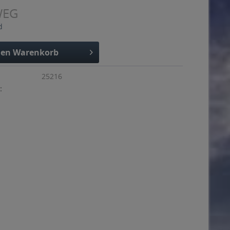
WEG
d
den
Warenkorb
25216
: