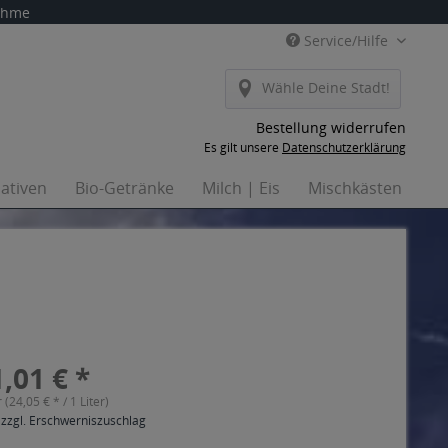
nahme
Service/Hilfe
Wähle Deine Stadt!
Bestellung widerrufen
Es gilt unsere
Datenschutzerklärung
nativen
Bio-Getränke
Milch | Eis
Mischkästen
Ha
,01 € *
r (24,05 € * / 1 Liter)
 zzgl. Erschwerniszuschlag