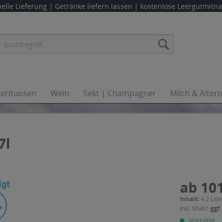
elle Lieferung |
Getränke liefern lassen
| kostenlose Leergutmit
pirituosen
Wein
Sekt | Champagner
Milch & Alter
7l
ab 101
Inhalt:
4.2 Lite
inkl. MwSt.
ggf.
Vorrätig