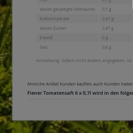
davon gesättigte Fettsäuren
0,1 g
Kohlenhydrate
2,47 g
davon Zucker
2,47 g
Eiweiß
0 g
Salz
0,6 g
Anmerkung: Sofern nicht anders angegeben, ist
Ähnliche Artikel
Kunden kauften auch
Kunden haben 
Fiener Tomatensaft 6 x 0,7l wird in den folg