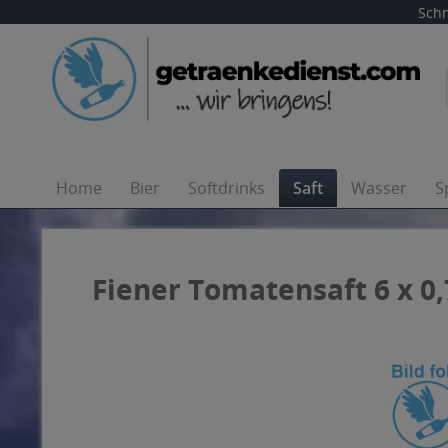
Schn
Home
Bier
Softdrinks
Saft
Wasser
S
Fiener Tomatensaft 6 x 0,