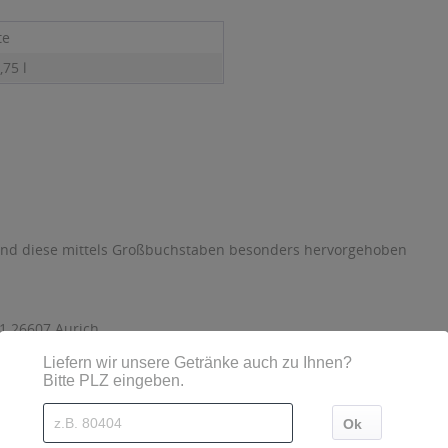
te
,75 l
sind diese mittels Großbuchstaben besonders hervorgehoben
1 26607 Aurich