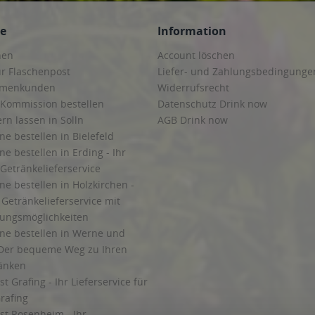
ce
Information
hen
Account löschen
ur Flaschenpost
Liefer- und Zahlungsbedingunge
irmenkunden
Widerrufsrecht
 Kommission bestellen
Datenschutz Drink now
ern lassen in Solln
AGB Drink now
ne bestellen in Bielefeld
ne bestellen in Erding - Ihr
Getränkelieferservice
ne bestellen in Holzkirchen -
Getränkelieferservice mit
lungsmöglichkeiten
ine bestellen in Werne und
Der bequeme Weg zu Ihren
ränken
t Grafing - Ihr Lieferservice für
rafing
st Rosenheim - Ihr