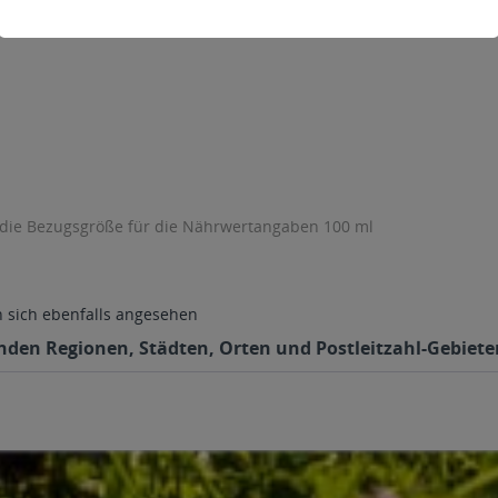
 die Bezugsgröße für die Nährwertangaben 100 ml
sich ebenfalls angesehen
enden Regionen, Städten, Orten und Postleitzahl-Gebieten