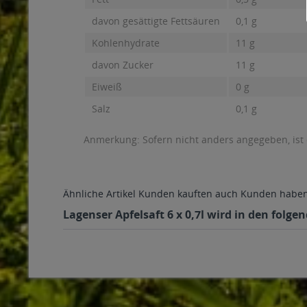
davon gesättigte Fettsäuren
0,1 g
Kohlenhydrate
11 g
davon Zucker
11 g
Eiweiß
0 g
Salz
0,1 g
Anmerkung: Sofern nicht anders angegeben, ist
Ähnliche Artikel
Kunden kauften auch
Kunden haben 
Lagenser Apfelsaft 6 x 0,7l wird in den folg