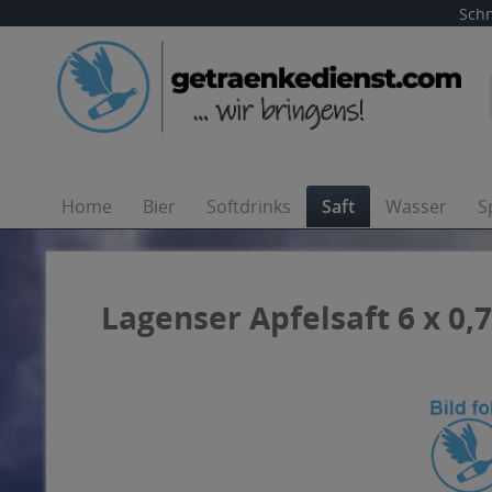
Schn
Home
Bier
Softdrinks
Saft
Wasser
S
Lagenser Apfelsaft 6 x 0,7