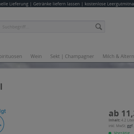
elle Lieferung |
Getränke liefern lassen
| kostenlose Leergutmit
pirituosen
Wein
Sekt | Champagner
Milch & Alter
l
ab 11,
Inhalt:
4.2 Lite
inkl. MwSt.
ggf.
Vorrätig