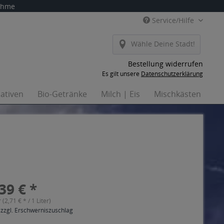
nahme
Service/Hilfe
Wähle Deine Stadt!
Bestellung widerrufen
Es gilt unsere
Datenschutzerklärung
nativen
Bio-Getränke
Milch | Eis
Mischkästen
Ha
39 € *
r (2,71 € * / 1 Liter)
 zzgl. Erschwerniszuschlag