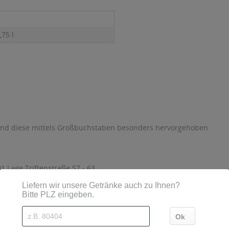
,75 l
sind diese mittels Großbuchstaben besonders hervorgehoben
 Lage Triftenstraße 57 - 63