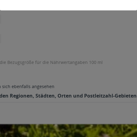
 die Bezugsgröße für die Nährwertangaben 100 ml
sich ebenfalls angesehen
enden Regionen, Städten, Orten und Postleitzahl-Gebieten 