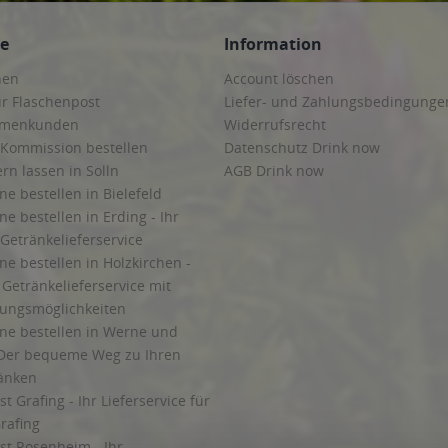
ce
Information
hen
Account löschen
ur Flaschenpost
Liefer- und Zahlungsbedingunge
irmenkunden
Widerrufsrecht
 Kommission bestellen
Datenschutz Drink now
ern lassen in Solln
AGB Drink now
ne bestellen in Bielefeld
ne bestellen in Erding - Ihr
Getränkelieferservice
ne bestellen in Holzkirchen -
Getränkelieferservice mit
lungsmöglichkeiten
ine bestellen in Werne und
Der bequeme Weg zu Ihren
ränken
t Grafing - Ihr Lieferservice für
rafing
st Rosenheim - Ihr