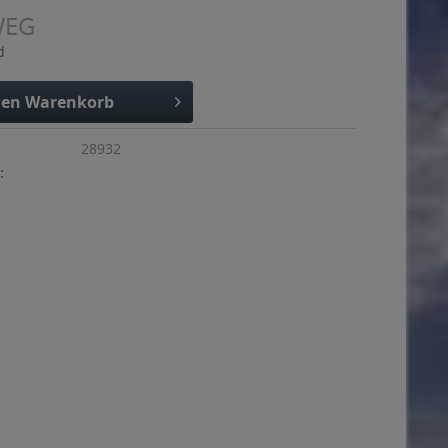
WEG
d
den
Warenkorb
28932
: