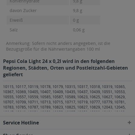
Kohlenhydrate
9,8 g
davon Zucker
9,8 g
Eiweiß
0 g
Salz
0,06 g
Anmerkung: Sofern nicht anders angegeben, ist die
Bezugsgröße für die Nährwertangaben 100 ml
Pepsi Cola Light 24 x 0,2l wird in den folgenden
Regionen, Städten, Orten und Postleitzahl-Gebieten
geliefert
10115, 10117, 10119, 10178, 10179, 10315, 10317, 10318, 10319, 10365,
10367, 10369, 10405, 10407, 10409, 10435, 10437, 10439, 10551, 10553,
10555, 10557, 10559, 10585, 10587, 10589, 10623, 10625, 10627, 10629,
10707, 10709, 10711, 10713, 10715, 10717, 10719, 10777, 10779, 10781,
10783, 10785, 10787, 10789, 10823, 10825, 10827, 10829, 12043, 12045,
12047, 12049, 12051, 12053, 12055, 12057, 12059, 12099, 12101, 12103,
12105, 12107, 12109, 12157, 12159, 12161, 12163, 12165, 12167, 12169,
Service Hotline
12203, 12205, 12207, 12209, 12247, 12249, 12277, 12279, 12305, 12307,
12309, 12347, 12349, 12351, 12353, 12355, 12357, 12359, 12435, 12437,
12439, 12459, 12487, 12489, 12524, 12526, 12527, 12555, 12557, 12559,