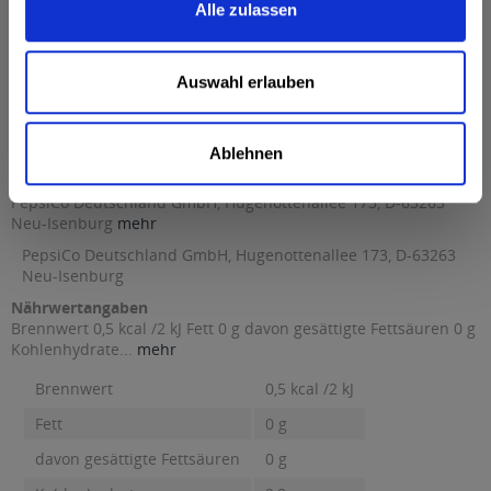
Alle zulassen
Wasser, Kohlensäure, Farbstoff Zuckerkulör E150d, Süßstoffe
Aspartam und Acesulfam-K, Säuerungsmittel Phosphorsäure
und Citronensäure, Konservierungsstoff Natriumbenzoat,
Auswahl erlauben
Aroma Koffein, Aroma.
Anmerkung: Sofern Allergene vorhanden sind, sind diese
mittels Großbuchstaben besonders hervorgehoben
Ablehnen
Hersteller
PepsiCo Deutschland GmbH, Hugenottenallee 173, D-63263
Neu-Isenburg
mehr
PepsiCo Deutschland GmbH, Hugenottenallee 173, D-63263
Neu-Isenburg
Nährwertangaben
Brennwert 0,5 kcal /2 kJ Fett 0 g davon gesättigte Fettsäuren 0 g
Kohlenhydrate...
mehr
Brennwert
0,5 kcal /2 kJ
Fett
0 g
davon gesättigte Fettsäuren
0 g