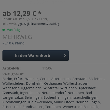
ab 12,29 € *
Inhalt:
4.8 Liter (2,56 € * / 1 Liter)
inkl. MwSt.
ggf. zzgl. Erschwerniszuschlag
Vorrätig
MEHRWEG
+5,10 € Pfand
In den
Warenkorb
Artikel-Nr.:
11506
Verfügbar in:
Berlin
,
Erfurt
,
Weimar
,
Gotha
,
Alkersleben, Arnstadt, Bösleben-
Wüllersleben, Dornheim, Osthausen-Wülfershausen,
Wachsenburggemeinde, Wipfratal, Witzleben
,
Apfelstädt,
Gamstädt, Ingersleben, Neudietendorf, Nottleben
,
Bad
Langensalza, Behringen, Bothenheilingen, Issersheilingen,
Kirchheilingen, Kleinwelsbach, Mülverstedt, Neunheilingen,
Schönstedt, Sundhausen, Tottleben, Weberstedt
,
Ballstädt,