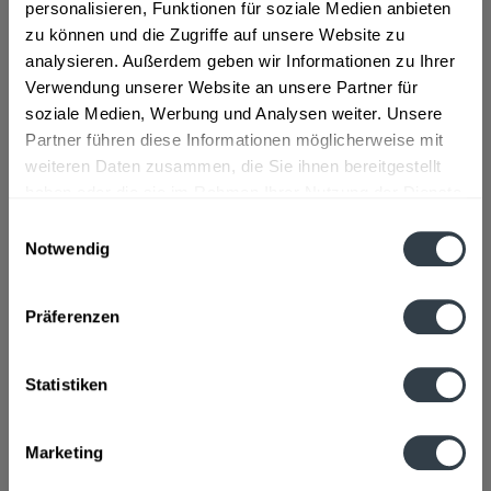
personalisieren, Funktionen für soziale Medien anbieten
zu können und die Zugriffe auf unsere Website zu
Geschmacksrichtung:
Limette, Maracuja
analysieren. Außerdem geben wir Informationen zu Ihrer
Flaschengröße:
0,7 - 0,75 l
Verwendung unserer Website an unsere Partner für
soziale Medien, Werbung und Analysen weiter. Unsere
Fragen zum Artikel?
Partner führen diese Informationen möglicherweise mit
Weitere Artikel von Franken Brunnen
weiteren Daten zusammen, die Sie ihnen bereitgestellt
Zutaten und Allergene
haben oder die sie im Rahmen Ihrer Nutzung der Dienste
Natürliches Mineralwasser, Zucker, Orangensaft aus
Orangensaftkonzentrat (4%), Maracujasaft aus...
mehr
gesammelt haben.
Einwilligungsauswahl
Notwendig
Natürliches Mineralwasser, Zucker, Orangensaft aus
Orangensaftkonzentrat (4%), Maracujasaft aus
Datenschutzbestimmungen
Maracujasaftkonzentrat (3%), Limettensaft aus
Limettensaftkonzentrat (3%), natürliches Aroma,
Präferenzen
Säuerungsmittel Zitronensäure, Antioxidationsmittel
Ascorbinsäure, Stabilisator Johannisbrotkernmehl. Farbstoff
Carotin.Erfrischungsgetränk mit Maracuja und
Statistiken
LimettengeschmackFruchtgehalt: 10%
Anmerkung: Sofern Allergene vorhanden sind, sind diese
Marketing
mittels Großbuchstaben besonders hervorgehoben
Hersteller