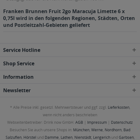
Franken Brunnen Fruit 2go Maracuja Limette 6 x
0,75l wird in den folgenden Regionen, Städten, Orten
und Postleitzahl-Gebieten geliefert
Service Hotline
Shop Service
Information
Newsletter
* Alle Preise inkl. gesetzl. Mehrwertsteuer und ggf. zzgl.
Lieferkosten
,
wenn nicht anders beschrieben
Webseitenbetreiber: Drink now GmbH:
AGB
|
Impressum
|
Datenschutz
Besuchen Sie auch unsere Shops in:
München
,
Werne
,
Nordhorn
,
Bad
Salzuflen
,
Hörstel
und
Damme
,
Lathen
,
Nienstädt
,
Lengerich
und
Garbsen
,