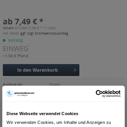
ab 7,49 € *
Inhalt:
4.5 Liter (1,66 € * / 1 Liter)
inkl. MwSt.
ggf. zzgl. Erschwerniszuschlag
Vorrätig
EINWEG
+1,50 € Pfand
In den
Warenkorb
Artikel-Nr.:
25440
Verfügbar in:
Beschreibung
mehr
Diese Webseite verwendet Cookies
"Franken Brunnen Fruit 2go Maracuja
Wir verwenden Cookies, um Inhalte und Anzeigen zu
Limette 6 x 0,75l"