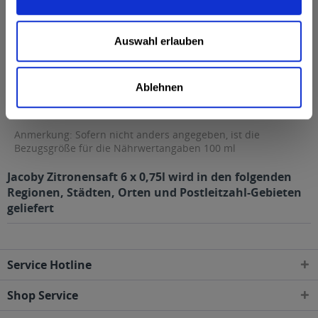
davon gesättigte Fettsäuren
0,01 g
Kohlenhydrate
1,7 g
Auswahl erlauben
davon Zucker
1,7 g
Eiweiß
0 g
Ablehnen
Salz
0 g
Anmerkung: Sofern nicht anders angegeben, ist die
Bezugsgröße für die Nährwertangaben 100 ml
Jacoby Zitronensaft 6 x 0,75l wird in den folgenden
Regionen, Städten, Orten und Postleitzahl-Gebieten
geliefert
Service Hotline
Shop Service