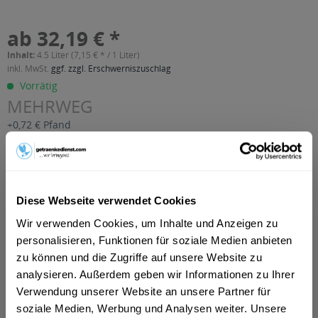
ab 32,19 € *
Inhalt:
4.5 Liter (7,15 € * / 1 Liter)
inkl. MwSt.
ggf. zzgl. Erschwerniszuschlag
Vorrätig
MEHRWEG
+0,72 € Pfand
In den
Warenkorb
Artikel-Nr.:
27896
Diese Webseite verwendet Cookies
Verfügbar in:
Wir verwenden Cookies, um Inhalte und Anzeigen zu
personalisieren, Funktionen für soziale Medien anbieten
Beschreibung
mehr
zu können und die Zugriffe auf unsere Website zu
analysieren. Außerdem geben wir Informationen zu Ihrer
"Jacoby Zitronensaft 6 x 0,75l"
Verwendung unserer Website an unsere Partner für
soziale Medien, Werbung und Analysen weiter. Unsere