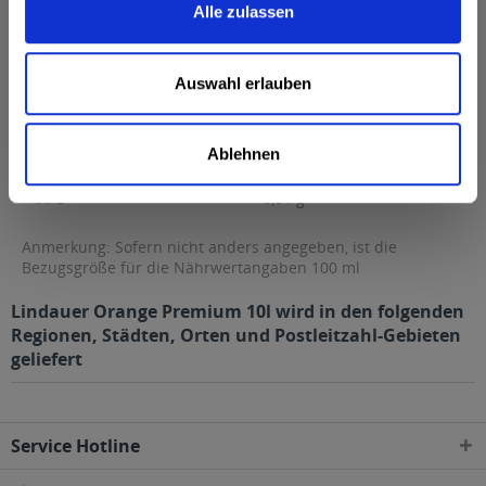
Alle zulassen
Fett
0,2 g
davon gesättigte Fettsäuren
0,04 g
Auswahl erlauben
Kohlenhydrate
9 g
davon Zucker
9 g
Ablehnen
Eiweiß
0 g
Salz
0,01 g
Anmerkung: Sofern nicht anders angegeben, ist die
Bezugsgröße für die Nährwertangaben 100 ml
Lindauer Orange Premium 10l wird in den folgenden
Regionen, Städten, Orten und Postleitzahl-Gebieten
geliefert
Service Hotline