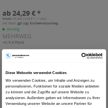
ab 24,29 € *
Inhalt:
10 Liter (2,43 € * / 1 Liter)
inkl. MwSt.
ggf. zzgl. Erschwerniszuschlag
Vorrätig
MEHRWEG
+0,15 € Pfand
In den
Warenkorb
Artikel-Nr.:
29550
Verfügbar in:
Diese Webseite verwendet Cookies
Wir verwenden Cookies, um Inhalte und Anzeigen zu
Beschreibung
personalisieren, Funktionen für soziale Medien anbieten
mehr
zu können und die Zugriffe auf unsere Website zu
"Lindauer Orange Premium 10l"
analysieren. Außerdem geben wir Informationen zu Ihrer
Verwendung unserer Website an unsere Partner für