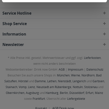
Service Hotline
Shop Service
Information
Newsletter
* Alle Preise inkl. gesetzl. Mehrwertsteuer und ggf. zzgl.
Lieferkosten
,
wenn nicht anders beschrieben
Webseitenbetreiber: Drink now GmbH:
AGB
|
Impressum
|
Datenschutz
Besuchen Sie auch unsere Shops in:
München
,
Werne
,
Nordhorn
,
Bad
Salzuflen
,
Hörstel
und
Damme
,
Lathen
,
Nienstädt
,
Lengerich
und
Garbsen
,
Stainach
,
Vomp
,
Lienz
,
Neustadt am Rübenberge
,
Nottuln
,
Stolzenau
und
Obernkirchen
,
Augsburg
und
Hamburg
,
Berlin
,
Düsseldorf
,
Erfurt
,
Mainz
sowie
Frankfurt
. Übersicht aller
Liefergebiete
Kontakt
AGB Drink now