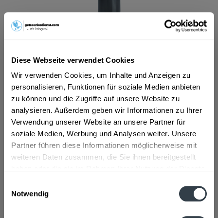
ab 9,49 € *
Inhalt:
0.75 Liter (12,65 € * / 1 Liter)
inkl. MwSt.
ggf. zzgl. Erschwerniszuschlag
Diese Webseite verwendet Cookies
Vorrätig
Wir verwenden Cookies, um Inhalte und Anzeigen zu
personalisieren, Funktionen für soziale Medien anbieten
In den
Warenkorb
zu können und die Zugriffe auf unsere Website zu
analysieren. Außerdem geben wir Informationen zu Ihrer
Artikel-Nr.:
13590
Verwendung unserer Website an unsere Partner für
Verfügbar in:
soziale Medien, Werbung und Analysen weiter. Unsere
Partner führen diese Informationen möglicherweise mit
Beschreibung
weiteren Daten zusammen, die Sie ihnen bereitgestellt
mehr
haben oder die sie im Rahmen Ihrer Nutzung der Dienste
"dB Selection Shiraz Cabernet, De Bortoli
gesammelt haben.
Einwilligungsauswahl
0,75l"
Notwendig
Datenschutzbestimmungen
Flaschengröße:
0,7 - 0,75 l