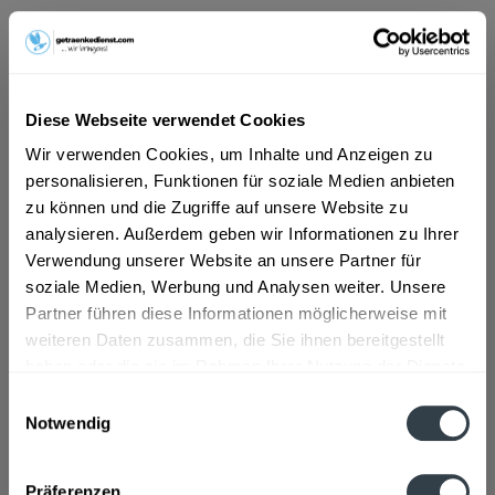
ab 17,99 € *
Inhalt:
10 Liter (1,80 € * / 1 Liter)
inkl. MwSt.
ggf. zzgl. Erschwerniszuschlag
Diese Webseite verwendet Cookies
Vorrätig
Wir verwenden Cookies, um Inhalte und Anzeigen zu
MEHRWEG
personalisieren, Funktionen für soziale Medien anbieten
+3,10 € Pfand
zu können und die Zugriffe auf unsere Website zu
analysieren. Außerdem geben wir Informationen zu Ihrer
In den
Warenkorb
Verwendung unserer Website an unsere Partner für
soziale Medien, Werbung und Analysen weiter. Unsere
Artikel-Nr.:
34763
Partner führen diese Informationen möglicherweise mit
Verfügbar in:
weiteren Daten zusammen, die Sie ihnen bereitgestellt
haben oder die sie im Rahmen Ihrer Nutzung der Dienste
Beschreibung
gesammelt haben.
mehr
Einwilligungsauswahl
Notwendig
"WeldeEX 20 x 0,5l"
Datenschutzbestimmungen
Flaschengröße:
0,5 l
Präferenzen