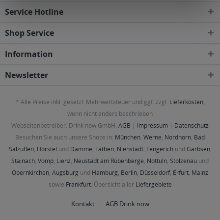
Service Hotline
Shop Service
Information
Newsletter
* Alle Preise inkl. gesetzl. Mehrwertsteuer und ggf. zzgl.
Lieferkosten
,
wenn nicht anders beschrieben
Webseitenbetreiber: Drink now GmbH:
AGB
|
Impressum
|
Datenschutz
Besuchen Sie auch unsere Shops in:
München
,
Werne
,
Nordhorn
,
Bad
Salzuflen
,
Hörstel
und
Damme
,
Lathen
,
Nienstädt
,
Lengerich
und
Garbsen
,
Stainach
,
Vomp
,
Lienz
,
Neustadt am Rübenberge
,
Nottuln
,
Stolzenau
und
Obernkirchen
,
Augsburg
und
Hamburg
,
Berlin
,
Düsseldorf
,
Erfurt
,
Mainz
sowie
Frankfurt
. Übersicht aller
Liefergebiete
Kontakt
AGB Drink now