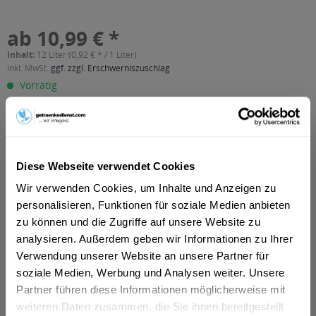
ab 10,99 € *
Inhalt:
12 Liter (0,92 € * / 1 Liter)
inkl. MwSt.
ggf. zzgl. Erschwerniszuschlag
Vorrätig
MEHRWEG
+3,30 € Pfand
In den
Warenkorb
Diese Webseite verwendet Cookies
Wir verwenden Cookies, um Inhalte und Anzeigen zu
Artikel-Nr.:
15518
personalisieren, Funktionen für soziale Medien anbieten
Verfügbar in:
zu können und die Zugriffe auf unsere Website zu
Frankfurt am Main
,
Frankfurt am Main
,
Hanau
,
Rastatt
,
Oberursel
,
Dreieich
,
Maintal
,
Neu-Isenburg
,
Bad Vilbel
,
analysieren. Außerdem geben wir Informationen zu Ihrer
Eschborn
,
Bruchköbel
,
Erlensee
,
Ginsheim-Gustavsburg
,
Verwendung unserer Website an unsere Partner für
Hammersbach
,
Langenselbold
,
Neuberg
,
Offenbach
,
soziale Medien, Werbung und Analysen weiter. Unsere
Rodenbach
,
Steinbach (Taunus)
Partner führen diese Informationen möglicherweise mit
weiteren Daten zusammen, die Sie ihnen bereitgestellt
Beschreibung