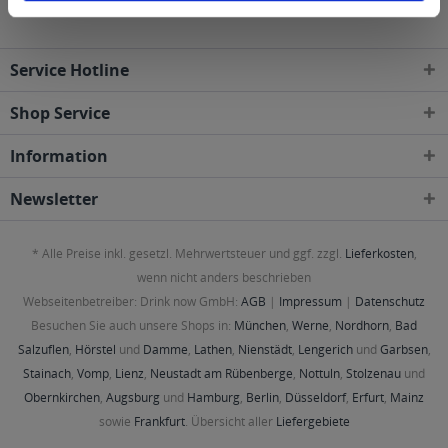
Service Hotline
Shop Service
Information
Newsletter
* Alle Preise inkl. gesetzl. Mehrwertsteuer und ggf. zzgl.
Lieferkosten
,
wenn nicht anders beschrieben
Webseitenbetreiber: Drink now GmbH:
AGB
|
Impressum
|
Datenschutz
Besuchen Sie auch unsere Shops in:
München
,
Werne
,
Nordhorn
,
Bad
Salzuflen
,
Hörstel
und
Damme
,
Lathen
,
Nienstädt
,
Lengerich
und
Garbsen
,
Stainach
,
Vomp
,
Lienz
,
Neustadt am Rübenberge
,
Nottuln
,
Stolzenau
und
Obernkirchen
,
Augsburg
und
Hamburg
,
Berlin
,
Düsseldorf
,
Erfurt
,
Mainz
sowie
Frankfurt
. Übersicht aller
Liefergebiete