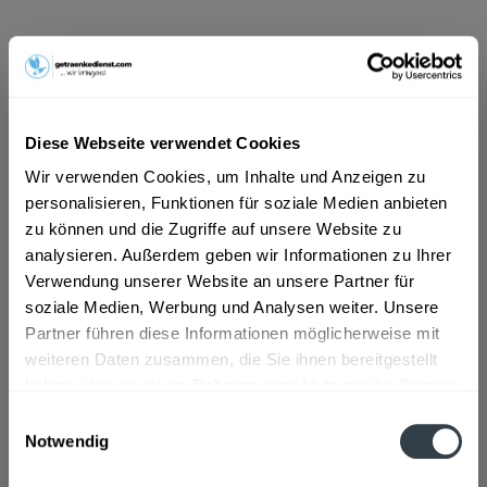
ab 12,49 € *
Inhalt:
4.2 Liter (2,97 € * / 1 Liter)
inkl. MwSt.
ggf. zzgl. Erschwerniszuschlag
Vorrätig
Diese Webseite verwendet Cookies
Wir verwenden Cookies, um Inhalte und Anzeigen zu
In den
Warenkorb
personalisieren, Funktionen für soziale Medien anbieten
zu können und die Zugriffe auf unsere Website zu
Artikel-Nr.:
31403
analysieren. Außerdem geben wir Informationen zu Ihrer
Verfügbar in:
Verwendung unserer Website an unsere Partner für
soziale Medien, Werbung und Analysen weiter. Unsere
Beschreibung
mehr
Partner führen diese Informationen möglicherweise mit
weiteren Daten zusammen, die Sie ihnen bereitgestellt
"Pisang Ambon 6 x 0,7l"
haben oder die sie im Rahmen Ihrer Nutzung der Dienste
gesammelt haben.
Flaschengröße:
0,7 - 0,75 l
Einwilligungsauswahl
Notwendig
Fragen zum Artikel?
Datenschutzbestimmungen
Weitere Artikel von Pisang