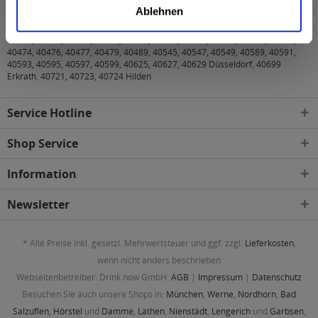
Ablehnen
40210, 40211, 40212, 40213, 40215, 40217, 40219, 40221, 40223, 40225,
40227, 40229, 40231, 40233, 40235, 40237, 40239, 40468, 40470, 40472,
40474, 40476, 40477, 40479, 40489, 40545, 40547, 40549, 40589, 40591,
40593, 40595, 40597, 40599, 40625, 40627, 40629 Düsseldorf
,
40699
Erkrath
,
40721, 40723, 40724 Hilden
Service Hotline
Shop Service
Information
Newsletter
* Alle Preise inkl. gesetzl. Mehrwertsteuer und ggf. zzgl.
Lieferkosten
,
wenn nicht anders beschrieben
Webseitenbetreiber: Drink now GmbH:
AGB
|
Impressum
|
Datenschutz
Besuchen Sie auch unsere Shops in:
München
,
Werne
,
Nordhorn
,
Bad
Salzuflen
,
Hörstel
und
Damme
,
Lathen
,
Nienstädt
,
Lengerich
und
Garbsen
,