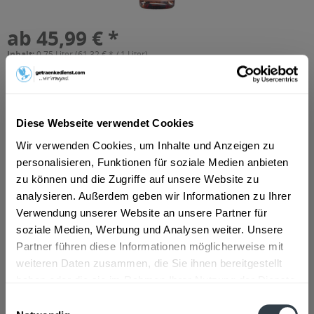
ab 45,99 € *
Inhalt:
0.75 Liter (61,32 € * / 1 Liter)
inkl. MwSt.
ggf. zzgl. Erschwerniszuschlag
Vorrätig
In den
Warenkorb
Diese Webseite verwendet Cookies
Wir verwenden Cookies, um Inhalte und Anzeigen zu
Artikel-Nr.:
13275
personalisieren, Funktionen für soziale Medien anbieten
Verfügbar in:
zu können und die Zugriffe auf unsere Website zu
Düsseldorf
,
Hilden
,
Erkrath
analysieren. Außerdem geben wir Informationen zu Ihrer
Verwendung unserer Website an unsere Partner für
Beschreibung
soziale Medien, Werbung und Analysen weiter. Unsere
mehr
Partner führen diese Informationen möglicherweise mit
weiteren Daten zusammen, die Sie ihnen bereitgestellt
Zutaten und Allergene
haben oder die sie im Rahmen Ihrer Nutzung der Dienste
gesammelt haben.
Enthält SULFITE
mehr
Einwilligungsauswahl