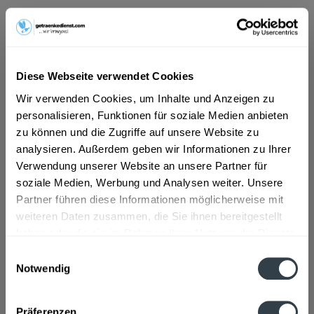
ab 101,01 € *
Inhalt:
3 Liter (33,67 € * / 1 Liter)
inkl. MwSt.
ggf. zzgl. Erschwerniszuschlag
Diese Webseite verwendet Cookies
Vorrätig
Wir verwenden Cookies, um Inhalte und Anzeigen zu
personalisieren, Funktionen für soziale Medien anbieten
In den
Warenkorb
zu können und die Zugriffe auf unsere Website zu
analysieren. Außerdem geben wir Informationen zu Ihrer
Artikel-Nr.:
27135
Verwendung unserer Website an unsere Partner für
Verfügbar in:
soziale Medien, Werbung und Analysen weiter. Unsere
Partner führen diese Informationen möglicherweise mit
Beschreibung
mehr
weiteren Daten zusammen, die Sie ihnen bereitgestellt
haben oder die sie im Rahmen Ihrer Nutzung der Dienste
"Henkell Trocken 3l"
gesammelt haben.
Einwilligungsauswahl
Notwendig
Flaschengröße:
1,5 - 6 l
Datenschutzbestimmungen
Fragen zum Artikel?
Präferenzen