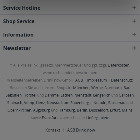
Service Hotline
Shop Service
Information
Newsletter
* Alle Preise inkl. gesetzl. Mehrwertsteuer und ggf. zzgl.
Lieferkosten
,
wenn nicht anders beschrieben
Webseitenbetreiber: Drink now GmbH:
AGB
|
Impressum
|
Datenschutz
Besuchen Sie auch unsere Shops in:
München
,
Werne
,
Nordhorn
,
Bad
Salzuflen
,
Hörstel
und
Damme
,
Lathen
,
Nienstädt
,
Lengerich
und
Garbsen
,
Stainach
,
Vomp
,
Lienz
,
Neustadt am Rübenberge
,
Nottuln
,
Stolzenau
und
Obernkirchen
,
Augsburg
und
Hamburg
,
Berlin
,
Düsseldorf
,
Erfurt
,
Mainz
sowie
Frankfurt
. Übersicht aller
Liefergebiete
Kontakt
AGB Drink now