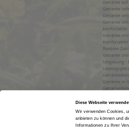
Getränke auf
Getränke lief
Getränke onli
Getränke onli
komfortabler 
Getränke onli
Komfortabler 
flexiblen Zah
Getränke onl
Umgebung - 
Lieblingsget
Getränkediens
Getränke in G
Getränkedien
zuverlässige
und Umgebu
Diese Webseite verwende
Getränkeliefe
Wir verwenden Cookies, um
Liefergebiet
anbieten zu können und di
Lieferservice
Informationen zu Ihrer Ve
Wir liefern G