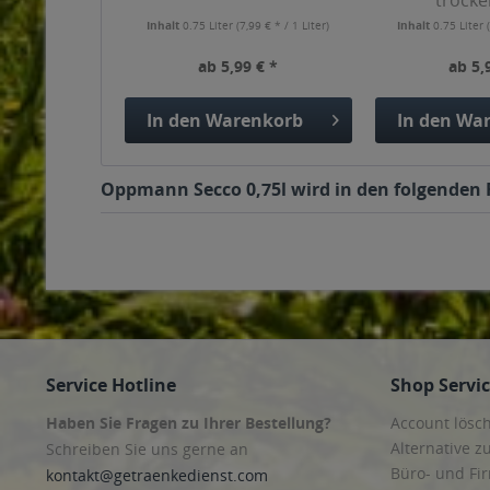
trocke
Inhalt
0.75 Liter
(7,99 € * / 1 Liter)
Inhalt
0.75 Liter
ab 5,99 € *
ab 5,
In den
Warenkorb
In den
War
Oppmann Secco 0,75l wird in den folgenden R
Service Hotline
Shop Servi
Haben Sie Fragen zu Ihrer Bestellung?
Account lösc
Alternative z
Schreiben Sie uns gerne an
Büro- und F
kontakt@getraenkedienst.com