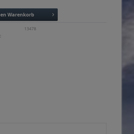
den
Warenkorb
13478
: