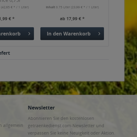
ence 0,75l
r
(42,65 € * / 1 Liter)
Inhalt
0.75 Liter
(23,99 € * / 1 Liter)
1,99 € *
ab 17,99 € *
renkorb
In den
Warenkorb
efert
Newsletter
Abonnieren Sie den kostenlosen
n allgemein
getraenkedienst.com-Newsletter und
verpassen Sie keine Neuigkeit oder Aktion.