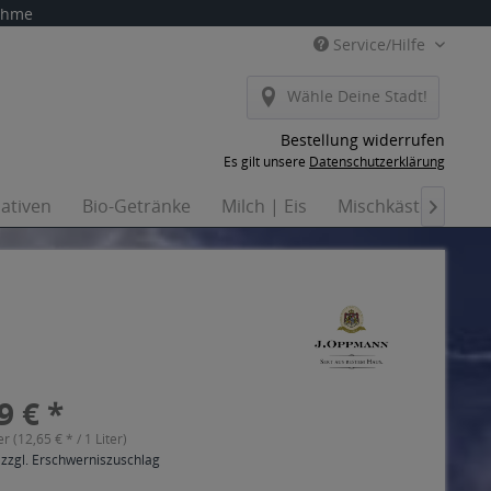
nahme
Service/Hilfe
Wähle Deine Stadt!
Bestellung widerrufen
Es gilt unsere
Datenschutzerklärung
nativen
Bio-Getränke
Milch | Eis
Mischkästen
Ha

9 € *
er (12,65 € * / 1 Liter)
 zzgl. Erschwerniszuschlag