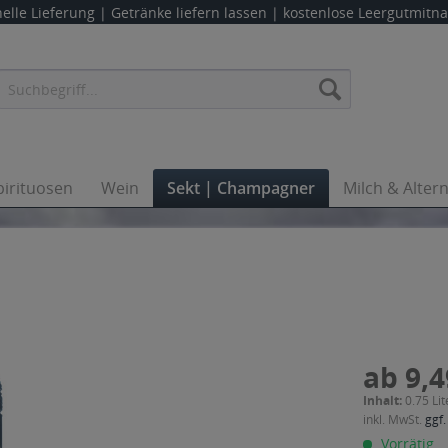
elle Lieferung |
Getränke liefern lassen
| kostenlose Leergutmit
pirituosen
Wein
Sekt | Champagner
Milch & Alter
ab 9,4
Inhalt:
0.75 Lit
inkl. MwSt.
ggf.
Vorrätig