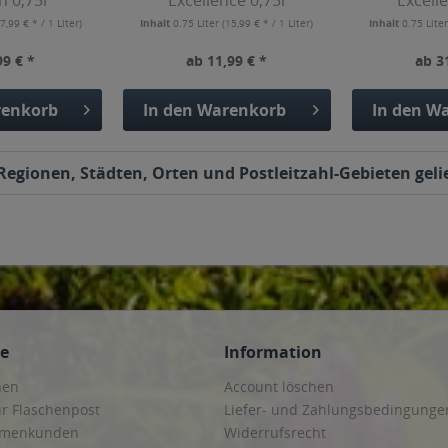
n 0,75l
Excellence 0,75l
Excell
(7,99 € * / 1 Liter)
Inhalt
0.75 Liter
(15,99 € * / 1 Liter)
Inhalt
0.75 Lite
99 € *
ab 11,99 € *
ab 3
enkorb
In den
Warenkorb
In den
Wa
egionen, Städten, Orten und Postleitzahl-Gebieten geli
ce
Information
hen
Account löschen
ur Flaschenpost
Liefer- und Zahlungsbedingunge
irmenkunden
Widerrufsrecht