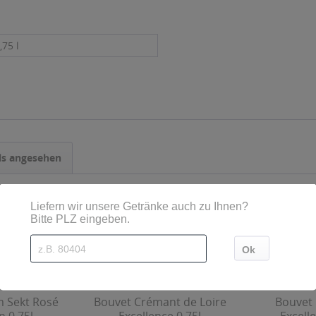
,75 l
ls angesehen
 Sekt Rosé
Bouvet Crémant de Loire
Bouvet 