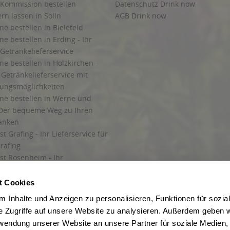
 Kommission bestellen
Datenschutz Drink now
ern lassen in Solln
AGB Drink now
ne bestellen in Bielefeld
ne bestellen in Erding - Ihr
Getränkelieferservice
ne bestellen in Holzkirchen -
Getränkelieferservice mit
lungsmöglichkeiten
ine bestellen in Werne und
Der bequeme Weg zu Ihren
ränken
t Grafing - Ihr Lieferservice für
rafing
st Rosenheim - Ihr
r Getränkeservice in Rosenheim
ng
t Cookies
rung in Starnberg
 Inhalte und Anzeigen zu personalisieren, Funktionen für sozia
e Zugriffe auf unsere Website zu analysieren. Außerdem geben w
 für Getränke
rwendung unserer Website an unsere Partner für soziale Medien
etränke