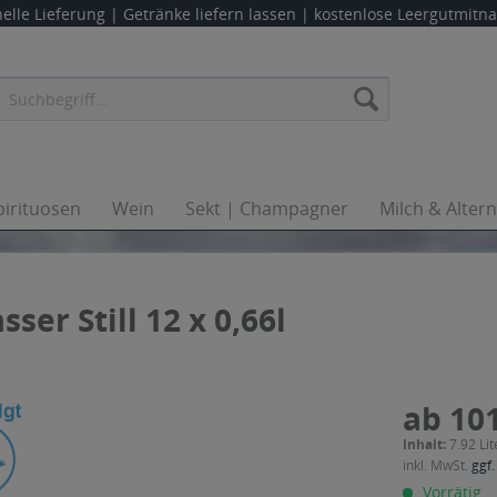
elle Lieferung |
Getränke liefern lassen
| kostenlose Leergutmit
pirituosen
Wein
Sekt | Champagner
Milch & Alter
ser Still 12 x 0,66l
ab 101
Inhalt:
7.92 Lit
inkl. MwSt.
ggf.
Vorrätig