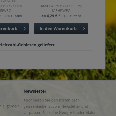
,75l Glas
(0,91 € * / 1 Liter)
Inhalt
8.4 Liter
(0,75 € * / 1 Liter)
HRWEG
MEHRWEG
 *
ab 6,29 € *
+3,30 € Pfand
+3,30 € Pfand
renkorb
In den
Warenkorb
leitzahl-Gebieten geliefert
Newsletter
Abonnieren Sie den kostenlosen
n allgemein
getraenkedienst.com-Newsletter und
verpassen Sie keine Neuigkeit oder Aktion.