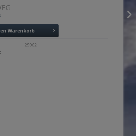
WEG
d
den
Warenkorb
25962
: