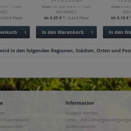
24 x 0,33l Glas
12 x 0
,72 € * / 1 Liter)
Inhalt
7.92 Liter
(1,09 € * / 1 Liter)
Inhalt
9 Liter
WEG
MEHRWEG
ME
ab 8,65 € *
ab 8,18 €
+3,00 € Pfand
+3,42 € Pfand
enkorb
In den
Warenkorb
In den
Wa
l wird in den folgenden Regionen, Städten, Orten und Post
ce
Information
hen
Account löschen
ur Flaschenpost
Liefer- und Zahlungsbedingunge
irmenkunden
Widerrufsrecht