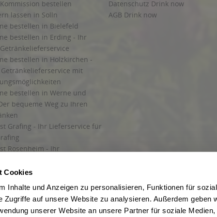
 Kommission bestellen
Datenschutz Drink now
ern lassen in Solln
AGB Drink now
ne bestellen in Bielefeld
ne bestellen in Erding - Ihr
Getränkelieferservice
ne bestellen in Holzkirchen -
Getränkelieferservice mit
lungsmöglichkeiten
ine bestellen in Werne und
Der bequeme Weg zu Ihren
ränken
t Grafing - Ihr Lieferservice für
rafing
st Rosenheim - Ihr
r Getränkeservice in Rosenheim
ng
t Cookies
rung in Starnberg
 Inhalte und Anzeigen zu personalisieren, Funktionen für sozia
e Zugriffe auf unsere Website zu analysieren. Außerdem geben w
 für Getränke
rwendung unserer Website an unsere Partner für soziale Medien
etränke