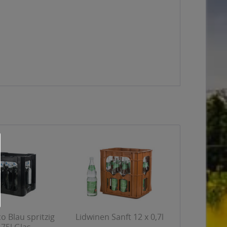
 Blau spritzig
Lidwinen Sanft 12 x 0,7l