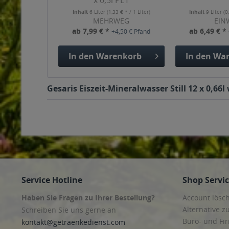
x 0,5l PET
Inhalt
6 Liter
(1,33 € * / 1 Liter)
Inhalt
9 Liter
(0
MEHRWEG
EIN
ab 7,99 € *
ab 6,49 € *
+4,50 € Pfand
In den
Warenkorb
In den
War
Gesaris Eiszeit-Mineralwasser Still 12 x 0,66
Service Hotline
Shop Servi
Haben Sie Fragen zu Ihrer Bestellung?
Account lösc
Alternative z
Schreiben Sie uns gerne an
Büro- und F
kontakt@getraenkedienst.com