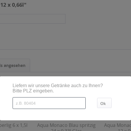
12 x 0,66l"
ls angesehen
erlig 6 x 1,5l
Aqua Monaco Blau spritzig
Aqua Monaco