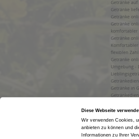
Getränke auf
Getränke lief
Getränke onli
Getränke onli
komfortabler 
Getränke onli
Komfortabler 
flexiblen Zah
Getränke onl
Umgebung - 
Lieblingsget
Getränkediens
Getränke in G
Getränkedien
zuverlässige
und Umgebu
Diese Webseite verwende
Getränkeliefe
Wir verwenden Cookies, um
Liefergebiet
anbieten zu können und di
Lieferservice
Informationen zu Ihrer Ve
Wir liefern G