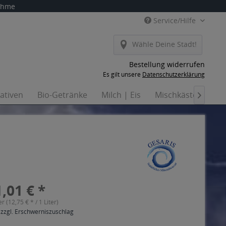
nahme
Service/Hilfe
Wähle Deine Stadt!
Bestellung widerrufen
Es gilt unsere
Datenschutzerklärung
nativen
Bio-Getränke
Milch | Eis
Mischkästen
Ha

,01 € *
er (12,75 € * / 1 Liter)
 zzgl. Erschwerniszuschlag