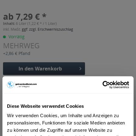
ab 7,29 € *
Inhalt:
6 Liter (1,22 € * / 1 Liter)
inkl. MwSt.
ggf. zzgl. Erschwerniszuschlag
Vorrätig
MEHRWEG
+2,86 € Pfand
In den
Warenkorb
Artikel-Nr.:
21558
Verfügbar in:
Beschreibung
Diese Webseite verwendet Cookies
mehr
Wir verwenden Cookies, um Inhalte und Anzeigen zu
"Alwa Limette Light 6 x 1l"
personalisieren, Funktionen für soziale Medien anbieten
zu können und die Zugriffe auf unsere Website zu