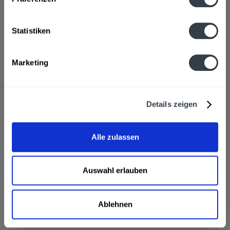
Fragen zum Artikel?
Weitere Artikel von Stegbach Quelle
Statistiken
Zutaten und Allergene
Natürliches Mineralwasser mit wenig Kohlensäure versetzt
mehr
Marketing
Natürliches Mineralwasser mit wenig Kohlensäure versetzt
Anmerkung: Sofern Allergene vorhanden sind, sind diese
mittels Großbuchstaben besonders hervorgehoben
Details zeigen
Hersteller
Eico Quelle GmbH & Co. KG, Hengstfelder Straße 33,
Wallhausen
mehr
Alle zulassen
Eico Quelle GmbH & Co. KG, Hengstfelder Straße 33,
Wallhausen
Auswahl erlauben
Stegbach Quelle sanft 12 x 0,7l wird in den folgenden
Regionen, Städten, Orten und Postleitzahl-Gebieten
geliefert
Ablehnen