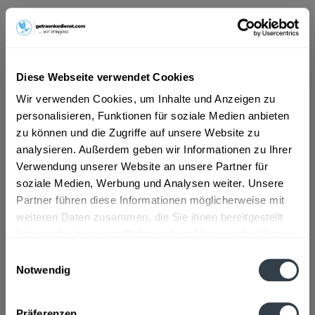
ab 5,59 € *
Inhalt:
8.4 Liter (0,67 € * / 1 Liter)
inkl. MwSt.
ggf. zzgl. Erschwerniszuschlag
Diese Webseite verwendet Cookies
Vorrätig
Wir verwenden Cookies, um Inhalte und Anzeigen zu
MEHRWEG
personalisieren, Funktionen für soziale Medien anbieten
+3,93 € Pfand
zu können und die Zugriffe auf unsere Website zu
analysieren. Außerdem geben wir Informationen zu Ihrer
In den
Warenkorb
Verwendung unserer Website an unsere Partner für
soziale Medien, Werbung und Analysen weiter. Unsere
Artikel-Nr.:
33567
Partner führen diese Informationen möglicherweise mit
Verfügbar in:
weiteren Daten zusammen, die Sie ihnen bereitgestellt
haben oder die sie im Rahmen Ihrer Nutzung der Dienste
Beschreibung
gesammelt haben.
mehr
Einwilligungsauswahl
Notwendig
"Stegbach Quelle sanft 12 x 0,7l"
Datenschutzbestimmungen
Flaschengröße:
0,7 - 0,75 l
Präferenzen