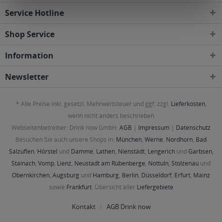
Service Hotline
Shop Service
Information
Newsletter
* Alle Preise inkl. gesetzl. Mehrwertsteuer und ggf. zzgl.
Lieferkosten
,
wenn nicht anders beschrieben
Webseitenbetreiber: Drink now GmbH:
AGB
|
Impressum
|
Datenschutz
Besuchen Sie auch unsere Shops in:
München
,
Werne
,
Nordhorn
,
Bad
Salzuflen
,
Hörstel
und
Damme
,
Lathen
,
Nienstädt
,
Lengerich
und
Garbsen
,
Stainach
,
Vomp
,
Lienz
,
Neustadt am Rübenberge
,
Nottuln
,
Stolzenau
und
Obernkirchen
,
Augsburg
und
Hamburg
,
Berlin
,
Düsseldorf
,
Erfurt
,
Mainz
sowie
Frankfurt
. Übersicht aller
Liefergebiete
Kontakt
AGB Drink now