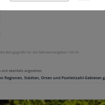
 die Bezugsgröße für die Nährwertangaben 100 ml
sich ebenfalls angesehen
den Regionen, Städten, Orten und Postleitzahl-Gebieten g