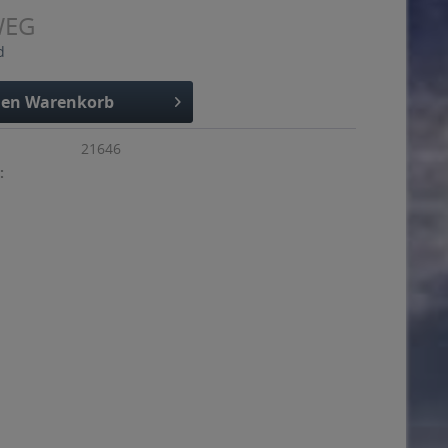
WEG
d
den
Warenkorb
21646
: