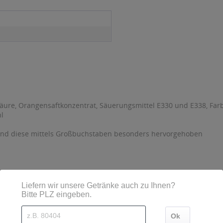
säure, Orangensaftkonzentrat, Säuerungsmittel E330 und E338, Farb
hl
sind diese mittels Großbuchstaben besonders hervorgehoben
rpframmern