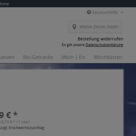
nahme
Service/Hilfe
Wähle Deine Stadt!
Bestellung widerrufen
Es gilt unsere
Datenschutzerklärung
nativen
Bio-Getränke
Milch | Eis
Mischkästen
H
9 € *
 (0,75 € * / 1 Liter)
 zzgl. Erschwerniszuschlag