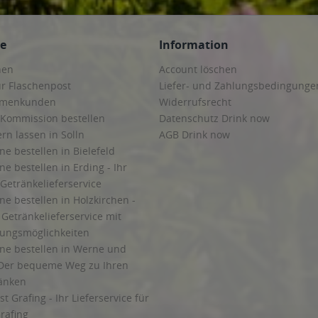
ce
Information
hen
Account löschen
ur Flaschenpost
Liefer- und Zahlungsbedingunge
irmenkunden
Widerrufsrecht
 Kommission bestellen
Datenschutz Drink now
ern lassen in Solln
AGB Drink now
ne bestellen in Bielefeld
ne bestellen in Erding - Ihr
Getränkelieferservice
ne bestellen in Holzkirchen -
Getränkelieferservice mit
lungsmöglichkeiten
ine bestellen in Werne und
Der bequeme Weg zu Ihren
ränken
t Grafing - Ihr Lieferservice für
rafing