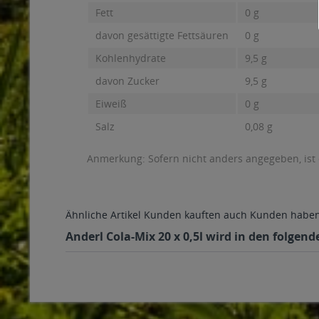
Fett
0 g
davon gesättigte Fettsäuren
0 g
Kohlenhydrate
9,5 g
davon Zucker
9,5 g
Eiweiß
0 g
Salz
0,08 g
Anmerkung: Sofern nicht anders angegeben, ist
Ähnliche Artikel
Kunden kauften auch
Kunden haben 
Anderl Cola-Mix 20 x 0,5l wird in den folgen