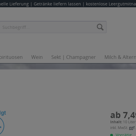
elle Lieferung |
Getränke liefern lassen
| kostenlose Leergutmit
pirituosen
Wein
Sekt | Champagner
Milch & Alter
ab 7,4
Inhalt:
10 Liter
inkl. MwSt.
ggf.
Vorrätig