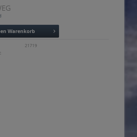
WEG
d
den
Warenkorb
21719
: