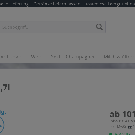
elle Lieferung |
Getränke liefern lassen
| kostenlose Leergutmit
pirituosen
Wein
Sekt | Champagner
Milch & Alter
,7l
ab 101
Inhalt:
8.4 Lite
inkl. MwSt.
ggf.
Vorrätig