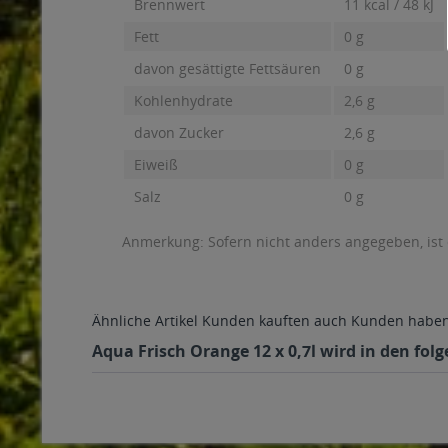
Brennwert
11 kcal / 48 kJ
Fett
0 g
davon gesättigte Fettsäuren
0 g
Kohlenhydrate
2,6 g
davon Zucker
2,6 g
Eiweiß
0 g
Salz
0 g
Anmerkung: Sofern nicht anders angegeben, ist
Ähnliche Artikel
Kunden kauften auch
Kunden haben 
Aqua Frisch Orange 12 x 0,7l wird in den fol