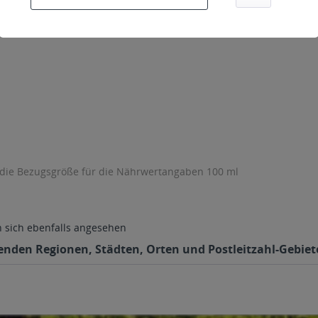
 die Bezugsgröße für die Nährwertangaben 100 ml
sich ebenfalls angesehen
genden Regionen, Städten, Orten und Postleitzahl-Gebiete