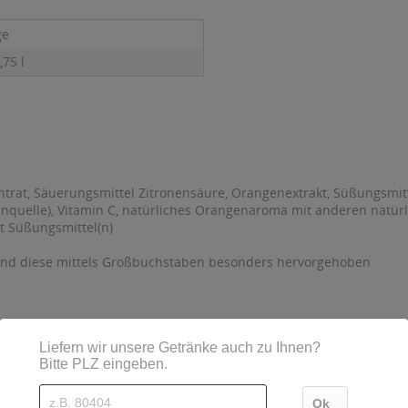
ge
,75 l
trat, Säuerungsmittel Zitronensäure, Orangenextrakt, Süßungsmit
nquelle), Vitamin C, natürliches Orangenaroma mit anderen natürl
t Süßungsmittel(n)
sind diese mittels Großbuchstaben besonders hervorgehoben
runnen 9, 34414 Warburg