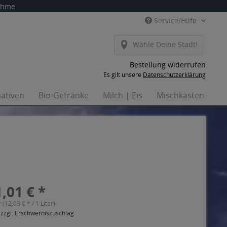
nahme
Service/Hilfe
Wähle Deine Stadt!
Bestellung widerrufen
Es gilt unsere
Datenschutzerklärung
nativen
Bio-Getränke
Milch | Eis
Mischkästen
H
,01 € *
r (12,03 € * / 1 Liter)
 zzgl. Erschwerniszuschlag