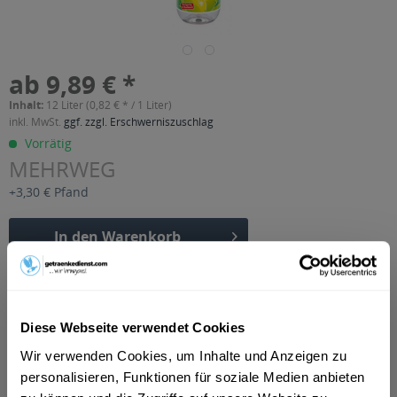
ab 9,89 € *
Inhalt:
12 Liter (0,82 € * / 1 Liter)
inkl. MwSt.
ggf. zzgl. Erschwerniszuschlag
Vorrätig
MEHRWEG
+3,30 € Pfand
In den
Warenkorb
Artikel-Nr.:
14561
Verfügbar in:
Diese Webseite verwendet Cookies
Beschreibung
mehr
Wir verwenden Cookies, um Inhalte und Anzeigen zu
personalisieren, Funktionen für soziale Medien anbieten
"Bad Liebenwerda Zitronenlimonade 12 x 1l"