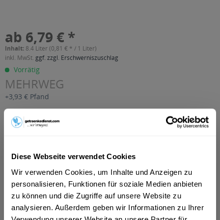
ab 6,79 € *
Inhalt:
8.4 Liter (0,81 € * / 1 Liter)
inkl. MwSt.
ggf. zzgl. Erschwerniszuschlag
Vorrätig
MEHRWEG
+3,93 € Pfand
In den
Warenkorb
Artikel-Nr.:
23379
Diese Webseite verwendet Cookies
Verfügbar in:
Wir verwenden Cookies, um Inhalte und Anzeigen zu
Beschreibung
personalisieren, Funktionen für soziale Medien anbieten
mehr
zu können und die Zugriffe auf unsere Website zu
"Brandenburger Quell Berliner Fassbrause
analysieren. Außerdem geben wir Informationen zu Ihrer
12 x 0,7l"
Verwendung unserer Website an unsere Partner für