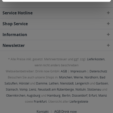
Service Hotline
Shop Service
Information
Newsletter
* Alle Preise inkl. gesetzl. Mehrwertsteuer und ggf. zzgl.
Lieferkosten
,
wenn nicht anders beschrieben
Webseitenbetreiber: Drink now GmbH:
AGB
|
Impressum
|
Datenschutz
Besuchen Sie auch unsere Shops in:
München
,
Werne
,
Nordhorn
,
Bad
Salzuflen
,
Hörstel
und
Damme
,
Lathen
,
Nienstädt
,
Lengerich
und
Garbsen
,
Stainach
,
Vomp
,
Lienz
,
Neustadt am Rübenberge
,
Nottuln
,
Stolzenau
und
Obernkirchen
,
Augsburg
und
Hamburg
,
Berlin
,
Düsseldorf
,
Erfurt
,
Mainz
sowie
Frankfurt
. Übersicht aller
Liefergebiete
Kontakt
AGB Drink now