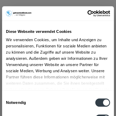
ab 10,69 € *
Inhalt:
6 Liter (1,78 € * / 1 Liter)
inkl. MwSt.
ggf. zzgl. Erschwerniszuschlag
Vorrätig
Diese Webseite verwendet Cookies
EINWEG
Wir verwenden Cookies, um Inhalte und Anzeigen zu
+3,00 € Pfand
personalisieren, Funktionen für soziale Medien anbieten
zu können und die Zugriffe auf unsere Website zu
In den
Warenkorb
analysieren. Außerdem geben wir Informationen zu Ihrer
Verwendung unserer Website an unsere Partner für
soziale Medien, Werbung und Analysen weiter. Unsere
Artikel-Nr.:
23969
Partner führen diese Informationen möglicherweise mit
Verfügbar in:
weiteren Daten zusammen, die Sie ihnen bereitgestellt
haben oder die sie im Rahmen Ihrer Nutzung der Dienste
Beschreibung
gesammelt haben.
Einwilligungsauswahl
mehr
Notwendig
Datenschutzbestimmungen
Zutaten und Allergene