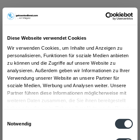
ab 101,01 € *
Inhalt:
6 Liter (16,84 € * / 1 Liter)
inkl. MwSt.
ggf. zzgl. Erschwerniszuschlag
Vorrätig
Diese Webseite verwendet Cookies
MEHRWEG
Wir verwenden Cookies, um Inhalte und Anzeigen zu
+3,30 € Pfand
personalisieren, Funktionen für soziale Medien anbieten
zu können und die Zugriffe auf unsere Website zu
In den
Warenkorb
analysieren. Außerdem geben wir Informationen zu Ihrer
Verwendung unserer Website an unsere Partner für
soziale Medien, Werbung und Analysen weiter. Unsere
Artikel-Nr.:
25785
Partner führen diese Informationen möglicherweise mit
Verfügbar in:
weiteren Daten zusammen, die Sie ihnen bereitgestellt
haben oder die sie im Rahmen Ihrer Nutzung der Dienste
Beschreibung
gesammelt haben.
Einwilligungsauswahl
mehr
Notwendig
Datenschutzbestimmungen
Zutaten und Allergene