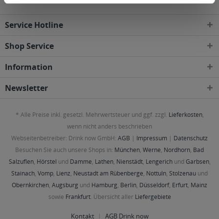
Service Hotline
Shop Service
Information
Newsletter
* Alle Preise inkl. gesetzl. Mehrwertsteuer und ggf. zzgl.
Lieferkosten
,
wenn nicht anders beschrieben
Webseitenbetreiber: Drink now GmbH:
AGB
|
Impressum
|
Datenschutz
Besuchen Sie auch unsere Shops in:
München
,
Werne
,
Nordhorn
,
Bad
Salzuflen
,
Hörstel
und
Damme
,
Lathen
,
Nienstädt
,
Lengerich
und
Garbsen
,
Stainach
,
Vomp
,
Lienz
,
Neustadt am Rübenberge
,
Nottuln
,
Stolzenau
und
Obernkirchen
,
Augsburg
und
Hamburg
,
Berlin
,
Düsseldorf
,
Erfurt
,
Mainz
sowie
Frankfurt
. Übersicht aller
Liefergebiete
Kontakt
AGB Drink now