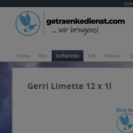
Schn
Home
Bier
Softdrinks
Saft
Wasser
S
Gerri Limette 12 x 1l