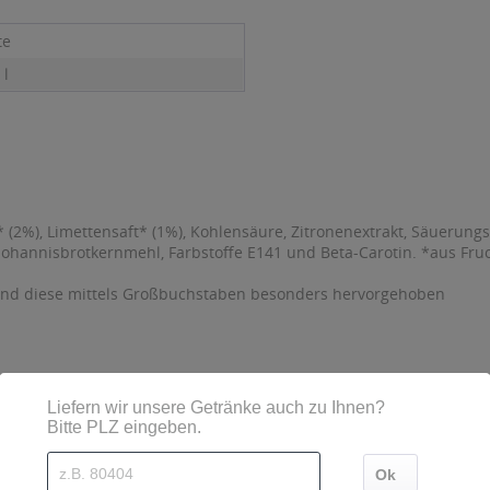
te
 l
 (2%), Limettensaft* (1%), Kohlensäure, Zitronenextrakt, Säuerungs
r Johannisbrotkernmehl, Farbstoffe E141 und Beta-Carotin. *aus Fru
sind diese mittels Großbuchstaben besonders hervorgehoben
el