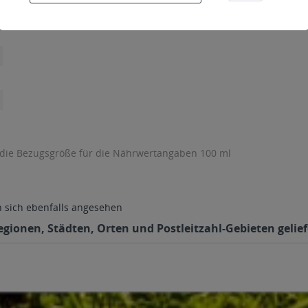
 die Bezugsgröße für die Nährwertangaben 100 ml
sich ebenfalls angesehen
Regionen, Städten, Orten und Postleitzahl-Gebieten gelief