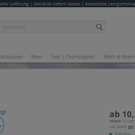
elle Lieferung |
Getränke liefern lassen
| kostenlose Leergutmit
pirituosen
Wein
Sekt | Champagner
Milch & Alter
ab 10,
Inhalt:
12 Liter
inkl. MwSt.
ggf.
Vorrätig