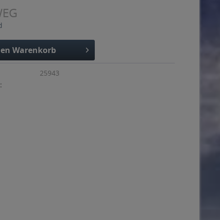
WEG
d
den
Warenkorb
25943
: