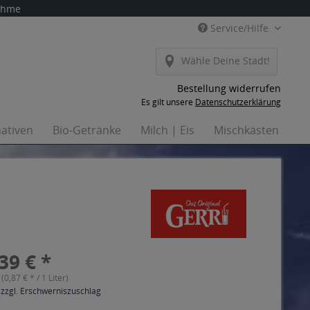
nahme
Service/Hilfe
Wähle Deine Stadt!
Bestellung widerrufen
Es gilt unsere
Datenschutzerklärung
nativen
Bio-Getränke
Milch | Eis
Mischkästen
H
39 € *
 (0,87 € * / 1 Liter)
 zzgl. Erschwerniszuschlag