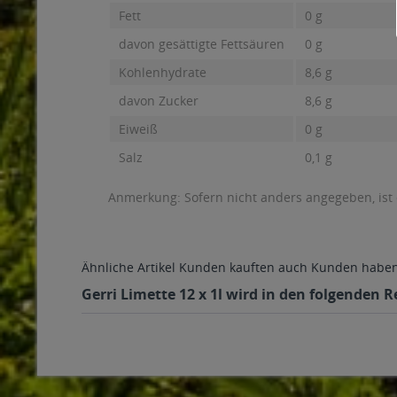
Fett
0 g
davon gesättigte Fettsäuren
0 g
Kohlenhydrate
8,6 g
davon Zucker
8,6 g
Eiweiß
0 g
Salz
0,1 g
Anmerkung: Sofern nicht anders angegeben, ist
Ähnliche Artikel
Kunden kauften auch
Kunden haben 
Gerri Limette 12 x 1l wird in den folgenden 