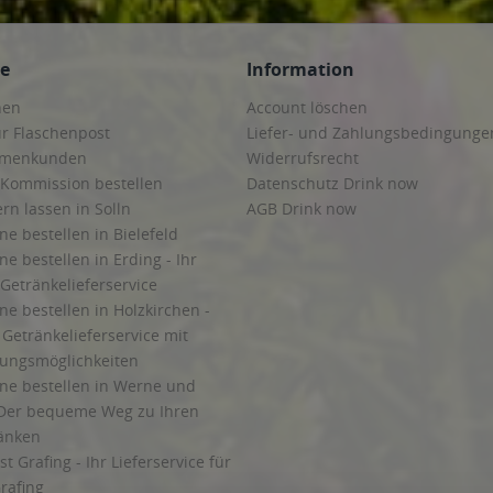
ce
Information
hen
Account löschen
ur Flaschenpost
Liefer- und Zahlungsbedingunge
irmenkunden
Widerrufsrecht
 Kommission bestellen
Datenschutz Drink now
ern lassen in Solln
AGB Drink now
ne bestellen in Bielefeld
ne bestellen in Erding - Ihr
Getränkelieferservice
ne bestellen in Holzkirchen -
Getränkelieferservice mit
lungsmöglichkeiten
ine bestellen in Werne und
Der bequeme Weg zu Ihren
ränken
t Grafing - Ihr Lieferservice für
rafing