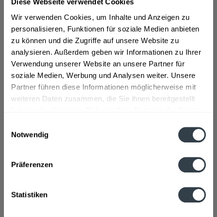
Diese Webseite verwendet Cookies
mehr
Wir verwenden Cookies, um Inhalte und Anzeigen zu
"Hassia Orange 12 x 0,75l"
personalisieren, Funktionen für soziale Medien anbieten
zu können und die Zugriffe auf unsere Website zu
Geschmacksrichtung:
Orange
analysieren. Außerdem geben wir Informationen zu Ihrer
Material:
PET - Mehrweg
Verwendung unserer Website an unsere Partner für
soziale Medien, Werbung und Analysen weiter. Unsere
Flaschengröße:
0,7 - 0,75 l
Partner führen diese Informationen möglicherweise mit
Fragen zum Artikel?
weiteren Daten zusammen, die Sie ihnen bereitgestellt
Weitere Artikel von Hassia
haben oder die sie im Rahmen Ihrer Nutzung der Dienste
Zutaten und Allergene
gesammelt haben.
Einwilligungsauswahl
Natürliches Mineralwasser, Zucker, Orangenesaft aus
Orangensaftkonzentrat, Kohlensäure,...
mehr
Notwendig
Datenschutzbestimmungen
Natürliches Mineralwasser, Zucker, Orangenesaft aus
Orangensaftkonzentrat, Kohlensäure, Säuerungsmittel
Präferenzen
Zitronensäure, trübender Orangenextrakt, natürliches
Aroma, Antioxidationsmittel Ascorbinsäure, Stabilisator
Johannisbrotkernmehl, Farbstoff Carotine
Statistiken
Anmerkung: Sofern Allergene vorhanden sind, sind diese
mittels Großbuchstaben besonders hervorgehoben