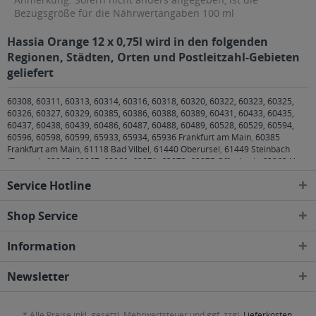
Bezugsgröße für die Nährwertangaben 100 ml
Hassia Orange 12 x 0,75l wird in den folgenden
Regionen, Städten, Orten und Postleitzahl-Gebieten
geliefert
60308, 60311, 60313, 60314, 60316, 60318, 60320, 60322, 60323, 60325,
60326, 60327, 60329, 60385, 60386, 60388, 60389, 60431, 60433, 60435,
60437, 60438, 60439, 60486, 60487, 60488, 60489, 60528, 60529, 60594,
60596, 60598, 60599, 65933, 65934, 65936 Frankfurt am Main
,
60385
Frankfurt am Main
,
61118 Bad Vilbel
,
61440 Oberursel
,
61449 Steinbach
(Taunus)
,
63065, 63067, 63069, 63071, 63073, 63075 Offenbach
,
63263 Neu-
Isenburg
,
63303 Dreieich
,
63450, 63452, 63454, 63456, 63457 Hanau
,
63477
Service Hotline
Maintal
,
63486 Bruchköbel
,
63505 Langenselbold
,
63517 Rodenbach
,
63526
Erlensee
,
63543 Neuberg
,
63546 Hammersbach
,
65462 Ginsheim-
Gustavsburg
,
65760 Eschborn
,
76437 Rastatt
Shop Service
Information
Newsletter
* Alle Preise inkl. gesetzl. Mehrwertsteuer und ggf. zzgl.
Lieferkosten
,