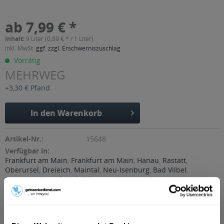
ab 7,99 € *
Inhalt:
9 Liter (0,89 € * / 1 Liter)
inkl. MwSt.
ggf. zzgl. Erschwerniszuschlag
Vorrätig
MEHRWEG
+3,30 € Pfand
In den
Warenkorb
Artikel-Nr.:
15648
Verfügbar in:
Frankfurt am Main
,
Frankfurt am Main
,
Hanau
,
Rastatt
,
Oberursel
,
Dreieich
,
Maintal
,
Neu-Isenburg
,
Bad Vilbel
,
Eschborn
,
Bruchköbel
,
Erlensee
,
Ginsheim-Gustavsburg
,
Hammersbach
,
Langenselbold
,
Neuberg
,
Offenbach
,
Rodenbach
,
Steinbach (Taunus)
Beschreibung