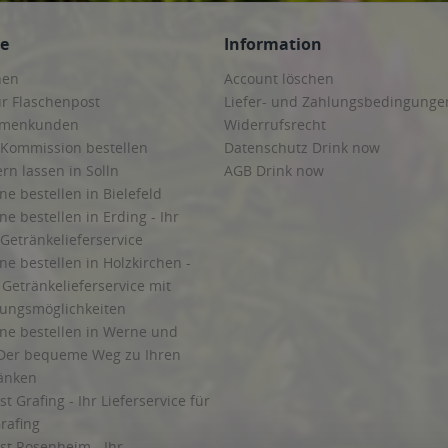
ce
Information
hen
Account löschen
ur Flaschenpost
Liefer- und Zahlungsbedingunge
irmenkunden
Widerrufsrecht
 Kommission bestellen
Datenschutz Drink now
ern lassen in Solln
AGB Drink now
ne bestellen in Bielefeld
ne bestellen in Erding - Ihr
Getränkelieferservice
ne bestellen in Holzkirchen -
Getränkelieferservice mit
lungsmöglichkeiten
ine bestellen in Werne und
Der bequeme Weg zu Ihren
ränken
t Grafing - Ihr Lieferservice für
rafing
st Rosenheim - Ihr