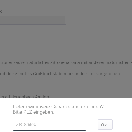
ne
itronensäure, natürliches Zitronenaroma mit anderen natürlichen 
sind diese mittels Großbuchstaben besonders hervorgehoben
berg 1, Jettenbach Am Inn