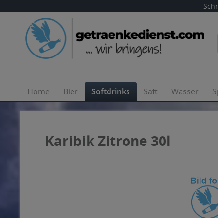
Schn
Home
Bier
Softdrinks
Saft
Wasser
S
Karibik Zitrone 30l