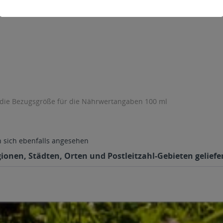
 die Bezugsgröße für die Nährwertangaben 100 ml
sich ebenfalls angesehen
gionen, Städten, Orten und Postleitzahl-Gebieten geliefe