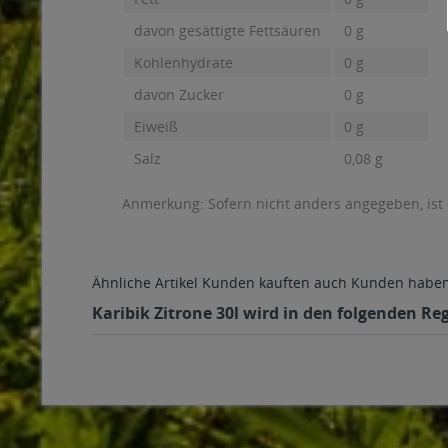
davon gesättigte Fettsäuren
0 g
Kohlenhydrate
0 g
davon Zucker
0 g
Eiweiß
0 g
Salz
0,08 g
Anmerkung: Sofern nicht anders angegeben, ist
Ähnliche Artikel
Kunden kauften auch
Kunden haben 
Karibik Zitrone 30l wird in den folgenden Re