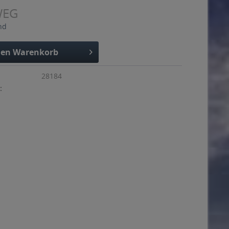
WEG
nd
den
Warenkorb
28184
: