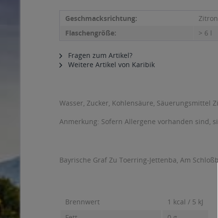
Geschmacksrichtung:
Zitro
Flaschengröße:
> 6 l
Fragen zum Artikel?
Weitere Artikel von Karibik
Wasser, Zucker, Kohlensäure, Säuerungsmittel Z
Anmerkung: Sofern Allergene vorhanden sind, 
Bayrische Graf Zu Toerring-Jettenba, Am Schloß
Brennwert
1 kcal / 5 kJ
Fett
0 g