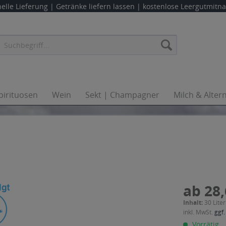
elle Lieferung |
Getränke liefern lassen
| kostenlose Leergutmit
pirituosen
Wein
Sekt | Champagner
Milch & Alter
ab 28,
Inhalt:
30 Liter
inkl. MwSt.
ggf.
Vorrätig